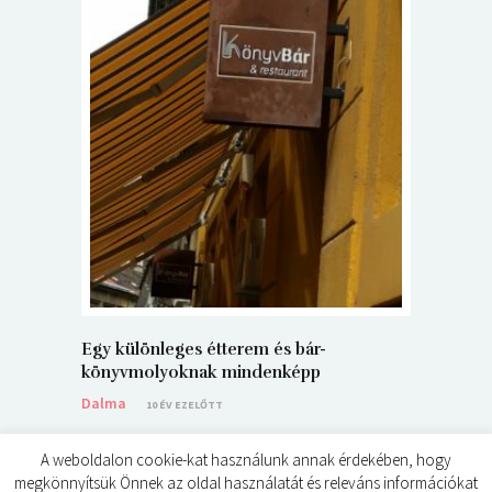
5+1 Kará
Dalma
9
Egy különleges étterem és bár-
könyvmolyoknak mindenképp
Dalma
10 ÉV EZELŐTT
A weboldalon cookie-kat használunk annak érdekében, hogy
megkönnyítsük Önnek az oldal használatát és releváns információkat