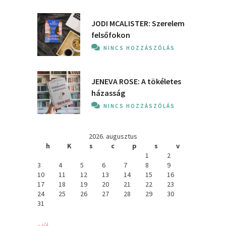
JODI MCALISTER: Szerelem
felsőfokon
NINCS HOZZÁSZÓLÁS
JENEVA ROSE: A ​tökéletes
házasság
NINCS HOZZÁSZÓLÁS
2026. augusztus
h
K
s
c
p
s
v
1
2
3
4
5
6
7
8
9
10
11
12
13
14
15
16
17
18
19
20
21
22
23
24
25
26
27
28
29
30
31
« júl