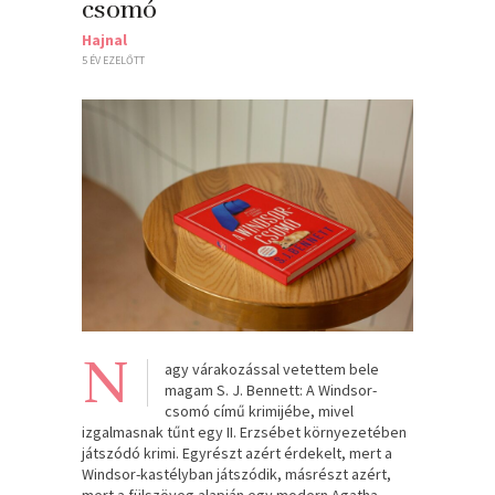
csomó
Hajnal
5 ÉV EZELŐTT
N
agy várakozással vetettem bele
magam S. J. Bennett: A Windsor-
csomó című krimijébe, mivel
izgalmasnak tűnt egy II. Erzsébet környezetében
játszódó krimi. Egyrészt azért érdekelt, mert a
Windsor-kastélyban játszódik, másrészt azért,
mert a fülszöveg alapján egy modern Agatha