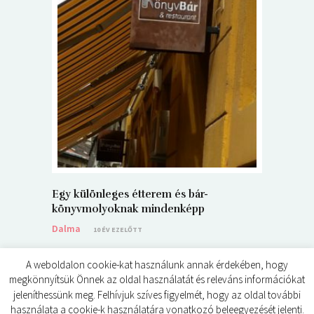
5+1 Kará
Dalma
9
Egy különleges étterem és bár-
könyvmolyoknak mindenképp
Dalma
10 ÉV EZELŐTT
A weboldalon cookie-kat használunk annak érdekében, hogy
megkönnyítsük Önnek az oldal használatát és releváns információkat
jeleníthessünk meg. Felhívjuk szíves figyelmét, hogy az oldal további
használata a cookie-k használatára vonatkozó beleegyezését jelenti.