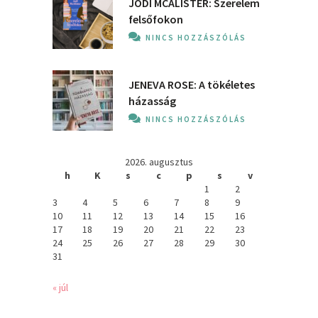
JODI MCALISTER: Szerelem
felsőfokon
NINCS HOZZÁSZÓLÁS
JENEVA ROSE: A ​tökéletes
házasság
NINCS HOZZÁSZÓLÁS
2026. augusztus
h
K
s
c
p
s
v
1
2
3
4
5
6
7
8
9
10
11
12
13
14
15
16
17
18
19
20
21
22
23
24
25
26
27
28
29
30
31
« júl