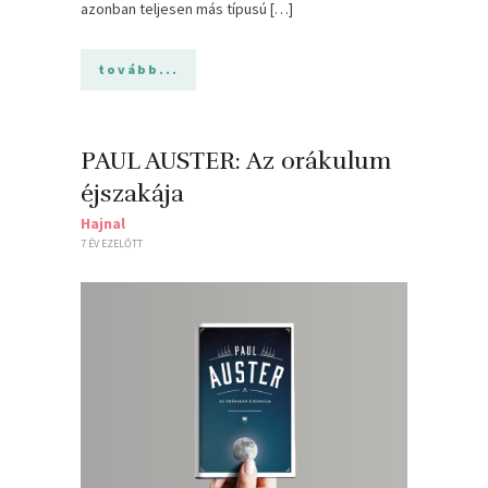
azonban teljesen más típusú […]
tovább...
PAUL AUSTER: Az orákulum
éjszakája
Hajnal
7 ÉV EZELŐTT