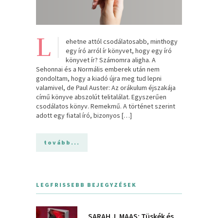
L
ehetne attól csodálatosabb, minthogy
egy író arról ír könyvet, hogy egy író
könyvet ír? Számomra aligha. A
Sehonnai és a Normális emberek után nem
gondoltam, hogy a kiadó újra meg tud lepni
valamivel, de Paul Auster: Az orákulum éjszakája
című könyve abszolút telitalálat. Egyszerűen
csodálatos könyv. Remekmű. A történet szerint
adott egy fiatal író, bizonyos […]
tovább...
LEGFRISSEBB BEJEGYZÉSEK
SARAH J. MAAS: Tüskék és