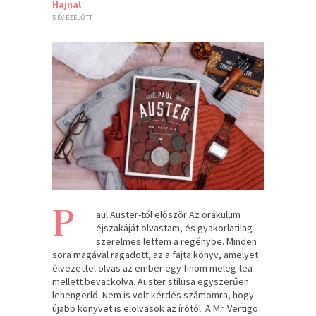
Hajnal
5 ÉV EZELŐTT
P
aul Auster-től először Az orákulum
éjszakáját olvastam, és gyakorlatilag
szerelmes lettem a regénybe. Minden
sora magával ragadott, az a fajta könyv, amelyet
élvezettel olvas az ember egy finom meleg tea
mellett bevackolva. Auster stílusa egyszerűen
lehengerlő. Nem is volt kérdés számomra, hogy
újabb könyvet is elolvasok az írótól. A Mr. Vertigo