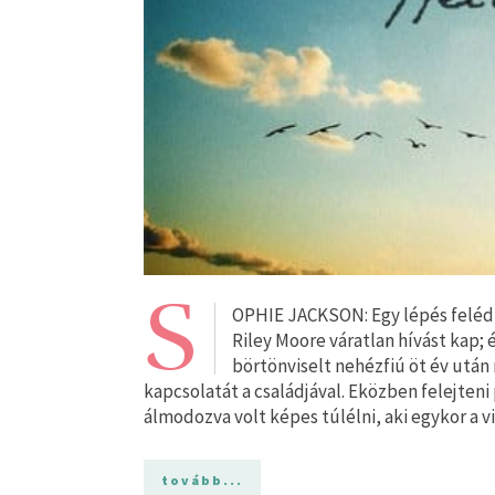
S
OPHIE JACKSON: Egy lépés feléd Vá
Riley Moore váratlan hívást kap; 
börtönviselt nehézfiú öt év után
kapcsolatát a családjával. Eközben felejteni
álmodozva volt képes túlélni, aki egykor a v
tovább...