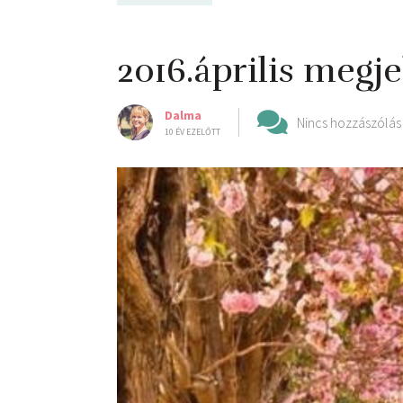
2016.április megj
Dalma
Nincs hozzászólás
10 ÉV EZELŐTT