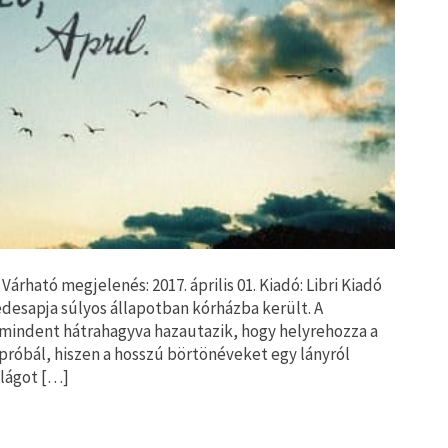
rható megjelenés: 2017. április 01. Kiadó: Libri Kiadó
édesapja súlyos állapotban kórházba került. A
 mindent hátrahagyva hazautazik, hogy helyrehozza a
 próbál, hiszen a hosszú börtönéveket egy lányról
ilágot […]