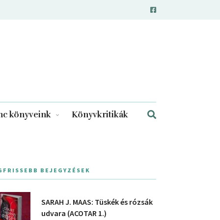
c könyveink
Könyvkritikák
GFRISSEBB BEJEGYZÉSEK
SARAH J. MAAS: Tüskék és rózsák
udvara (ACOTAR 1.)