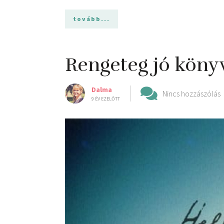
tovább...
Rengeteg jó könyv 
Dalma
Nincs hozzászólás
9 ÉV EZELŐTT