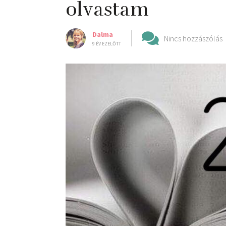
olvastam
Dalma
Nincs hozzászólás
9 ÉV EZELŐTT