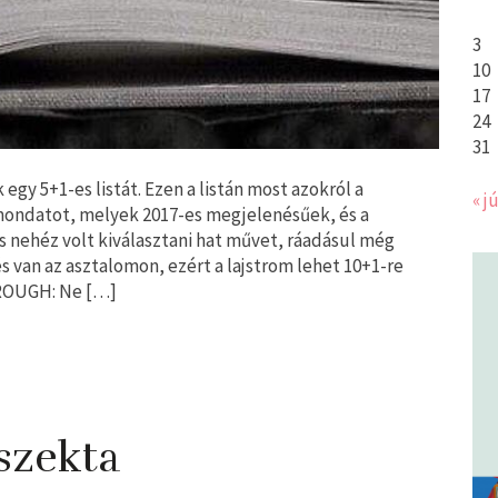
3
10
17
24
31
egy 5+1-es listát. Ezen a listán most azokról a
« jú
mondatot, melyek 2017-es megjelenésűek, és a
is nehéz volt kiválasztani hat művet, ráadásul még
 van az asztalomon, ezért a lajstrom lehet 10+1-re
ROUGH: Ne […]
szekta