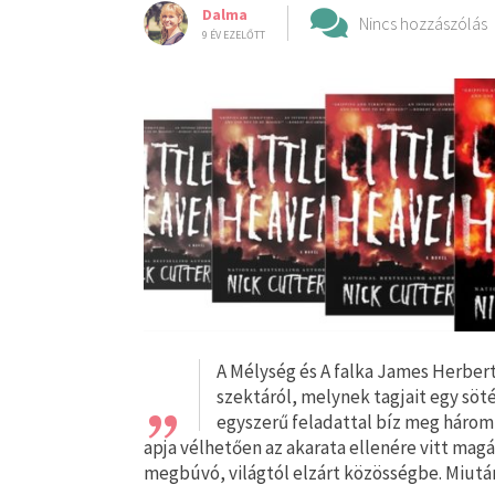
Dalma
Nincs hozzászólás
9 ÉV EZELŐTT
„
A Mélység és A falka James Herber
szektáról, melynek tagjait egy sötét
egyszerű feladattal bíz meg három 
apja vélhetően az akarata ellenére vitt mag
megbúvó, világtól elzárt közösségbe. Miut