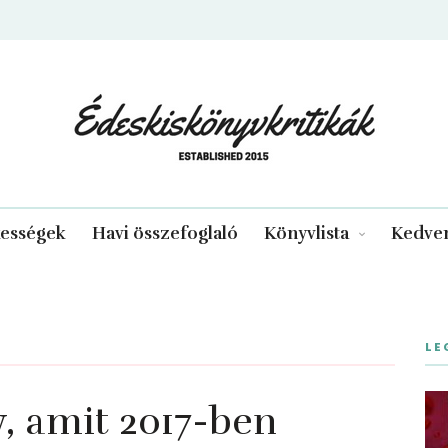
edeskiskonyvkritikak.hu
kességek
Havi összefoglaló
Könyvlista
Kedven
LE
, amit 2017-ben