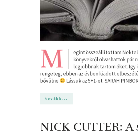
M
egint összeállítottam Nektek 
könyvekről olvashattok pár 
legjobbnak tartom őket. Így 
rengeteg, ebben az évben kiadott elbeszélés
bővülne
Lássuk az 5+1-et: SARAH PINBO
tovább...
NICK CUTTER: A 