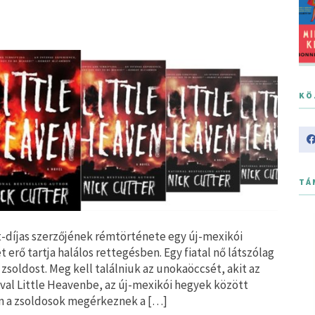
KÖ
TÁ
t-díjas szerzőjének rémtörténete egy új-mexikói
 erő tartja halálos rettegésben. Egy fiatal nő látszólag
zsoldost. Meg kell találniuk az unokaöccsét, akit az
ával Little Heavenbe, az új-mexikói hegyek között
án a zsoldosok megérkeznek a […]