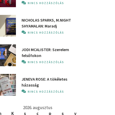
NINCS HOZZÁSZÓLÁS
NICHOLAS SPARKS, M.NIGHT
SHYAMALAN: Maradj
NINCS HOZZÁSZÓLÁS
JODI MCALISTER: Szerelem
felsőfokon
NINCS HOZZÁSZÓLÁS
JENEVA ROSE: A ​tökéletes
házasság
NINCS HOZZÁSZÓLÁS
2026. augusztus
h
K
s
c
p
s
v