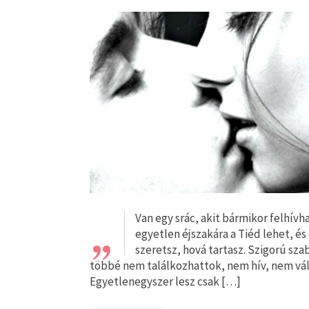
„
Van egy srác, akit bármikor felhívha
egyetlen éjszakára a Tiéd lehet, és
szeretsz, hová tartasz. Szigorú sza
többé nem találkozhattok, nem hív, nem vál
Egyetlenegyszer lesz csak […]