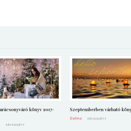
arácsonyváró könyv 2017-
Szeptemberben várható kön
Dalma
9 ÉV EZELŐTT
a
9 ÉV EZELŐTT