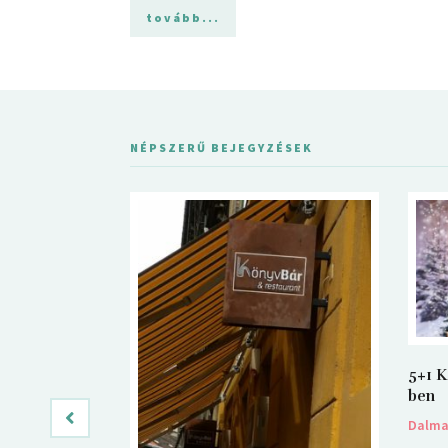
tovább...
NÉPSZERŰ BEJEGYZÉSEK
5+1 K
ben
Dalm