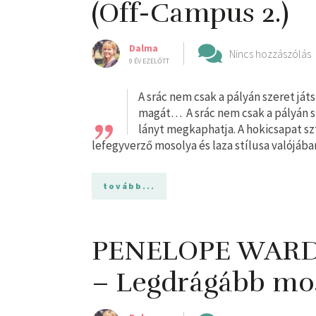
(Off-Campus 2.)
Dalma
Nincs hozzászólás
9 ÉV EZELŐTT
„
A ​srác nem csak a pályán szeret j
magát… A srác nem csak a pályán 
lányt megkaphatja. A hokicsapat szt
lefegyverző mosolya és laza stílusa valójába
tovább...
PENELOPE WARD: 
– Legdrágább mo