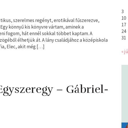
3
10
ntikus, szerelmes regényt, erotikával fűszerezve,
17
. Egy könnyű kis könyvre vártam, aminek a
24
eni fogom, hát ennél sokkal többet kaptam. A
31
zögéből élhetjük át. A lány családjához a középiskola
ia, Elec, akit még […]
« jú
 Egyszeregy – Gábriel-