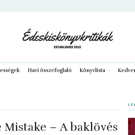
edeskiskonyvkritikak.hu
kességek
Havi összefoglaló
Könyvlista
Kedven
LE
 Mistake – A baklövés