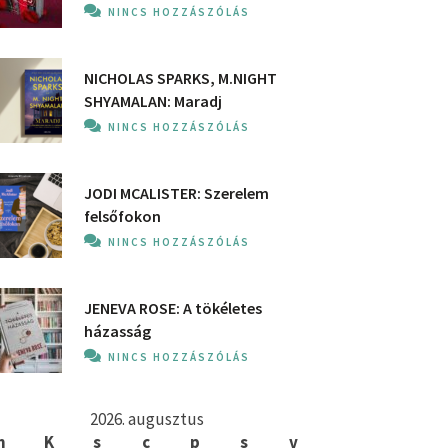
NINCS HOZZÁSZÓLÁS
NICHOLAS SPARKS, M.NIGHT
SHYAMALAN: Maradj
NINCS HOZZÁSZÓLÁS
JODI MCALISTER: Szerelem
felsőfokon
NINCS HOZZÁSZÓLÁS
JENEVA ROSE: A ​tökéletes
házasság
NINCS HOZZÁSZÓLÁS
2026. augusztus
h
K
s
c
p
s
v