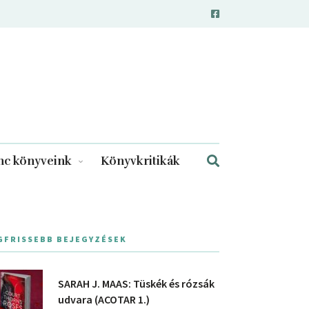
c könyveink
Könyvkritikák
GFRISSEBB BEJEGYZÉSEK
SARAH J. MAAS: Tüskék és rózsák
udvara (ACOTAR 1.)