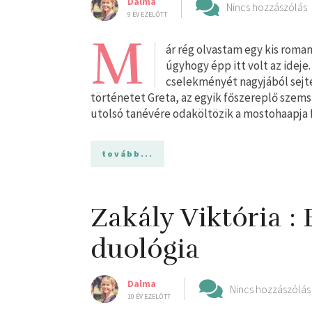
Dalma
Nincs hozzászólás
9 ÉV EZELŐTT
M
ár rég olvastam egy kis roma
úgyhogy épp itt volt az ideje
cselekményét nagyjából sejt
történetet Greta, az egyik főszereplő szems
utolsó tanévére odaköltözik a mostohaapja f
tovább...
Zakály Viktória :
duológia
Dalma
Nincs hozzászólás
10 ÉV EZELŐTT