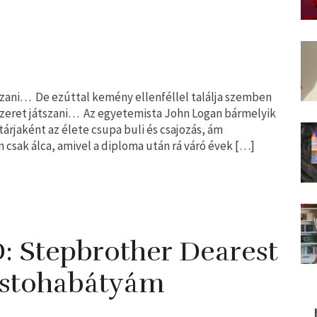
átszani… De ezúttal kemény ellenféllel találja szemben
szeret játszani… Az egyetemista John Logan bármelyik
árjaként az élete csupa buli és csajozás, ám
n csak álca, amivel a diploma után rá váró évek […]
Stepbrother Dearest
stohabátyám