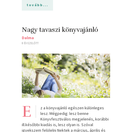
tovább...
Nagy tavaszi könyvajánló
Dalma
8 ÉV EZELŐTT
E
z a könyvajánló egészen különleges
lesz. Mégpedig: lesz benne
Könyvfesztiválos megjelenés, korábbi
ill.későbbi kiadás is, lesz olyan is. Szóval
igyekszem felölelni Nektek a március, április és