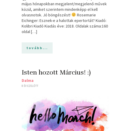
május hónapokban megjelent/megjelenő művek
közül, amiket szerintem mindenképp el kell
olvasnotok. Jó böngészést!
Rosemarie
Eichinger: Esznek-e ​a halottak epertortát? Kiadó:
Kolibri Kiadó Kiadás éve: 2018. Oldalak száma:160
oldal […]
tovább...
Isten hozott Március! :)
Dalma
8 ÉV EZELŐTT