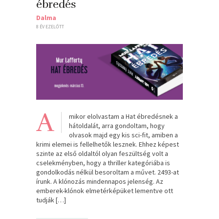
ébredés
Dalma
8 ÉV EZELŐTT
A
mikor elolvastam a Hat ébredésnek a
hátoldalát, arra gondoltam, hogy
olvasok majd egy kis sci-fit, amiben a
krimi elemei is fellelhetők lesznek. Ehhez képest
szinte az első oldaltól olyan feszültség volt a
cselekményben, hogy a thriller kategóriába is
gondolkodás nélkül besoroltam a művet. 2493-at
írunk. A klónozás mindennapos jelenség. Az
emberek-klónok elmetérképüket lementve ott
tudják […]