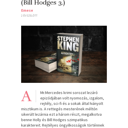
(Bill Hodges 3.)
Emese
2 ÉV EZELŐTT
A
Mr.Mercedes krimi sorozat lezáró
epizódjában volt nyomozás, izgalom,
rejtély, sci-fi és a sokak által hiányolt
misztikum is. A rettegés mesterének méltón
sikerült lezárnia ezt a három részt, megalkotva
benne Holly és Bill Hodges szimpatikus
karaktereit. Rejtélyes öngyilkosságok történnek