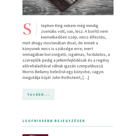
S
tephen King nekem még mindig
zseniális volt, van, lesz. A borító nem
kiemelkedően szép, nincs élfestés,
mint ahogy mostanában divat, de ennek a
könyvnek nincs is szüksége erre, mert
önmagában borzongató, izgalmas, fordulatos, a
szereplők pedig a jellemfejlődésük és a regény
előrehaladtával válnak igazán szimpatikussá.
Morris Bellamy beleőrül egy könyvbe, vagyis
megutálja íróját John Rothsteint, […]
tovább...
LEGFRISSEBB BEJEGYZÉSEK