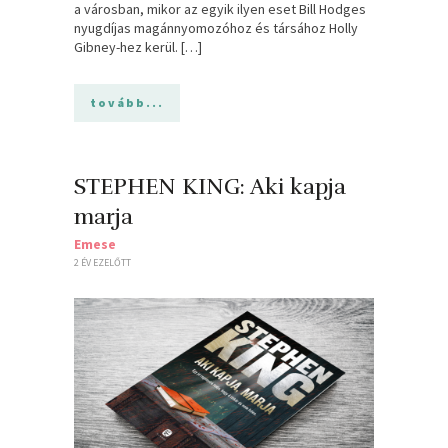
a városban, mikor az egyik ilyen eset Bill Hodges
nyugdíjas magánnyomozóhoz és társához Holly
Gibney-hez kerül. […]
tovább...
STEPHEN KING: Aki kapja
marja
Emese
2 ÉV EZELŐTT