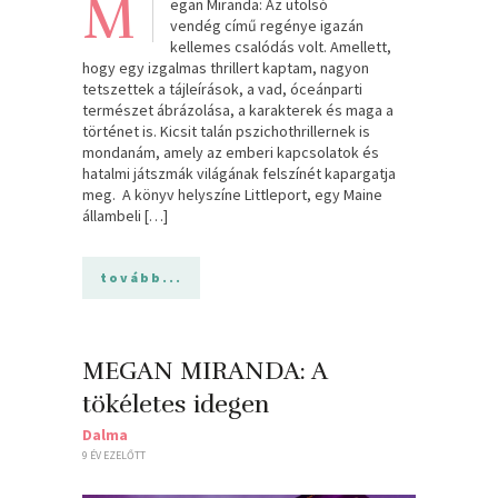
M
egan Miranda: Az utolsó
vendég című regénye igazán
kellemes csalódás volt. Amellett,
hogy egy izgalmas thrillert kaptam, nagyon
tetszettek a tájleírások, a vad, óceánparti
természet ábrázolása, a karakterek és maga a
történet is. Kicsit talán pszichothrillernek is
mondanám, amely az emberi kapcsolatok és
hatalmi játszmák világának felszínét kapargatja
meg. A könyv helyszíne Littleport, egy Maine
állambeli […]
tovább...
MEGAN MIRANDA: A
tökéletes idegen
Dalma
9 ÉV EZELŐTT