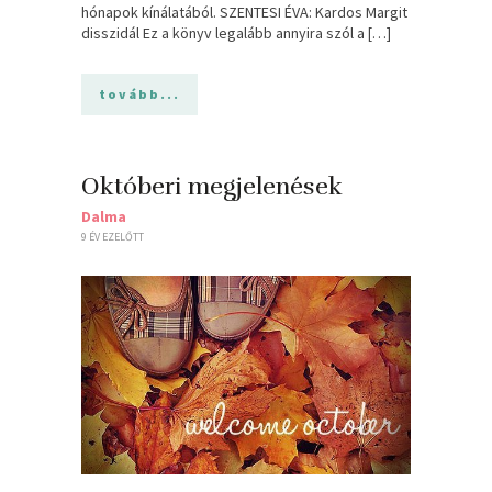
hónapok kínálatából. SZENTESI ÉVA: Kardos Margit
disszidál Ez a könyv legalább annyira szól a […]
tovább...
Októberi megjelenések
Dalma
9 ÉV EZELŐTT