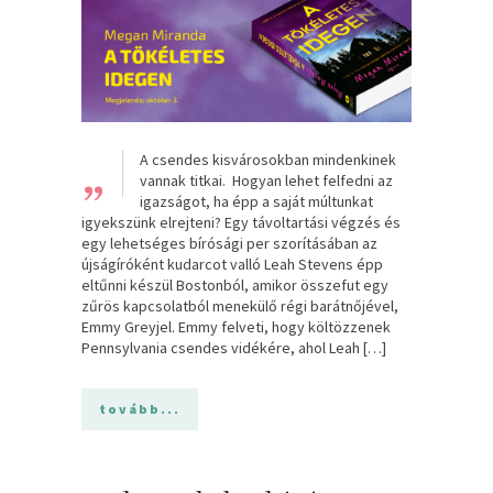
„
A ​csendes kisvárosokban mindenkinek
vannak titkai. Hogyan lehet felfedni az
igazságot, ha épp a saját múltunkat
igyekszünk elrejteni? Egy távoltartási végzés és
egy lehetséges bírósági per szorításában az
újságíróként kudarcot valló Leah Stevens épp
eltűnni készül Bostonból, amikor összefut egy
zűrös kapcsolatból menekülő régi barátnőjével,
Emmy Greyjel. Emmy felveti, hogy költözzenek
Pennsylvania csendes vidékére, ahol Leah […]
tovább...