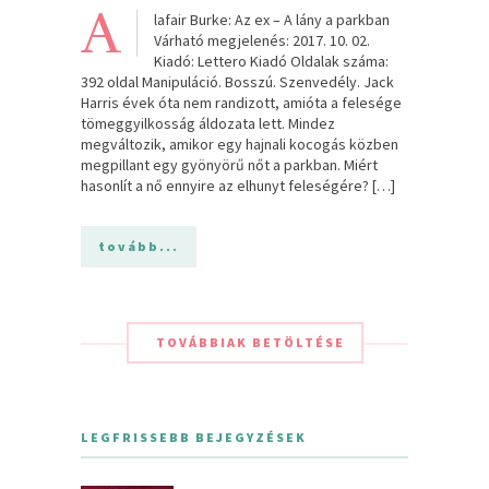
A
lafair Burke: Az ex – A lány a parkban
Várható megjelenés: 2017. 10. 02.
Kiadó: Lettero Kiadó Oldalak száma:
392 oldal Manipuláció. Bosszú. Szenvedély. Jack
Harris évek óta nem randizott, amióta a felesége
tömeggyilkosság áldozata lett. Mindez
megváltozik, amikor egy hajnali kocogás közben
megpillant egy gyönyörű nőt a parkban. Miért
hasonlít a nő ennyire az elhunyt feleségére? […]
tovább...
TOVÁBBIAK BETÖLTÉSE
LEGFRISSEBB BEJEGYZÉSEK