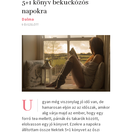
5+1 könyv bekuckózós
napokra
Dalma
9 ÉV EZELŐTT
U
gyan még viszonylag jó idő van, de
hamarosan eljön az az időszak, amikor
alig várja majd az ember, hogy egy
forró tea mellett, párnák és takarók között,
elolvasson egy jó könyvet. Ezekre a napokra
állítottam össze Nektek 5+1 könyvet az őszi