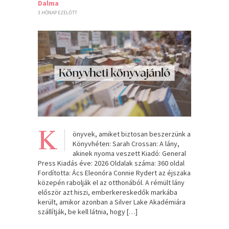
Dalma
3 HÓNAP EZELŐTT
K
önyvek, amiket biztosan beszerzünk a
Könyvhéten: Sarah Crossan: A ​lány,
akinek nyoma veszett Kiadó: General
Press Kiadás éve: 2026 Oldalak száma: 360 oldal
Fordította: Ács Eleonóra Connie Rydert az éjszaka
közepén rabolják el az otthonából. A rémült lány
először azt hiszi, emberkereskedők markába
került, amikor azonban a Silver Lake Akadémiára
szállítják, be kell látnia, hogy […]