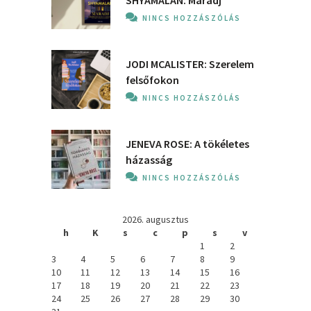
SHYAMALAN: Maradj
NINCS HOZZÁSZÓLÁS
JODI MCALISTER: Szerelem
felsőfokon
NINCS HOZZÁSZÓLÁS
JENEVA ROSE: A ​tökéletes
házasság
NINCS HOZZÁSZÓLÁS
2026. augusztus
h
K
s
c
p
s
v
1
2
3
4
5
6
7
8
9
10
11
12
13
14
15
16
17
18
19
20
21
22
23
24
25
26
27
28
29
30