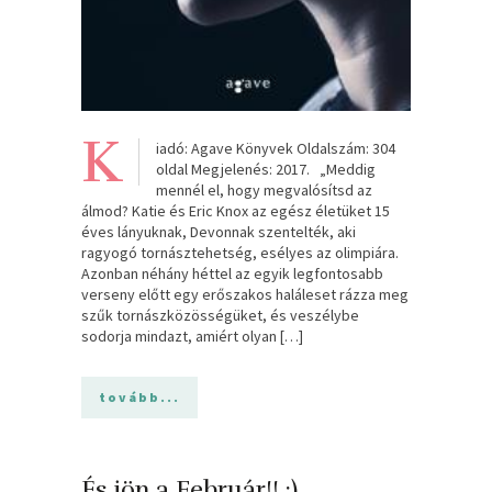
K
iadó: Agave Könyvek Oldalszám: 304
oldal Megjelenés: 2017. „Meddig
mennél el, hogy megvalósítsd az
álmod? Katie és Eric Knox az egész életüket 15
éves lányuknak, Devonnak szentelték, aki
ragyogó tornásztehetség, esélyes az olimpiára.
Azonban néhány héttel az egyik legfontosabb
verseny előtt egy erőszakos haláleset rázza meg
szűk tornászközösségüket, és veszélybe
sodorja mindazt, amiért olyan […]
tovább...
És jön a Február!! :)