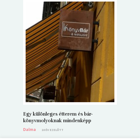
5+1 Kará
Dalma
9
Egy különleges étterem és bár-
könyvmolyoknak mindenképp
Dalma
10 ÉV EZELŐTT