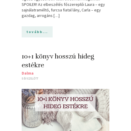
SPOILER! Az elbeszélés főszereplői Laura – egy
sajnálatraméltó, furcsa fiatal lány, Carla – egy
gazdag, arrogáns […]
tovább...
10+1 könyv hosszú hideg
estékre
Dalma
5 ÉV EZELŐTT