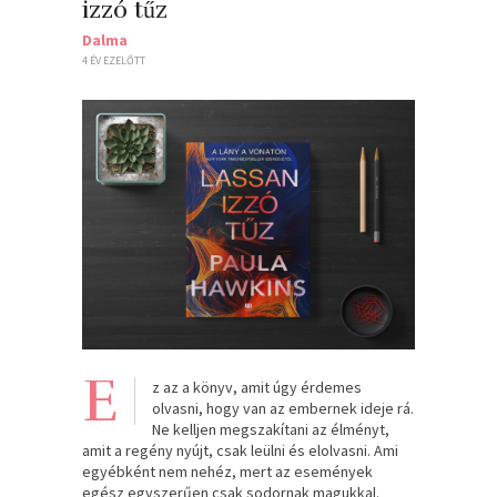
izzó tűz
Dalma
4 ÉV EZELŐTT
E
z az a könyv, amit úgy érdemes
olvasni, hogy van az embernek ideje rá.
Ne kelljen megszakítani az élményt,
amit a regény nyújt, csak leülni és elolvasni. Ami
egyébként nem nehéz, mert az események
egész egyszerűen csak sodornak magukkal.