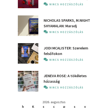
NINCS HOZZÁSZÓLÁS
NICHOLAS SPARKS, M.NIGHT
SHYAMALAN: Maradj
NINCS HOZZÁSZÓLÁS
JODI MCALISTER: Szerelem
felsőfokon
NINCS HOZZÁSZÓLÁS
JENEVA ROSE: A ​tökéletes
házasság
NINCS HOZZÁSZÓLÁS
2026. augusztus
h
K
s
c
p
s
v