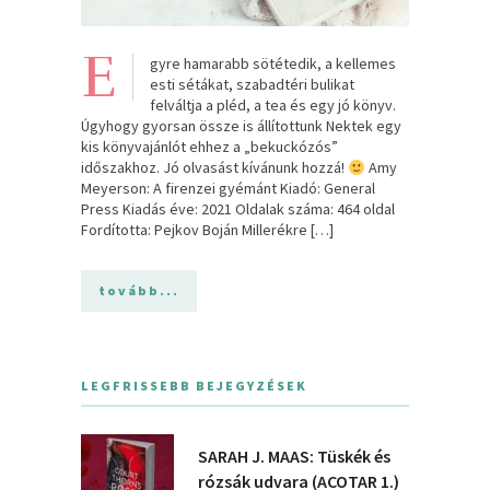
E
gyre hamarabb sötétedik, a kellemes
esti sétákat, szabadtéri bulikat
felváltja a pléd, a tea és egy jó könyv.
Úgyhogy gyorsan össze is állítottunk Nektek egy
kis könyvajánlót ehhez a „bekuckózós”
időszakhoz. Jó olvasást kívánunk hozzá!
Amy
Meyerson: A ​firenzei gyémánt Kiadó: General
Press Kiadás éve: 2021 Oldalak száma: 464 oldal
Fordította: Pejkov Boján Millerékre […]
tovább...
LEGFRISSEBB BEJEGYZÉSEK
SARAH J. MAAS: Tüskék és
rózsák udvara (ACOTAR 1.)