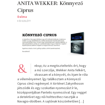
ANITA WEKKER: Könnyező
Ciprus
Dalma
9 ÉV EZELŐTT
&
nbsp; Az a megtiszteltetés ért, hogy
a mű szerzője, Wekker Anita felkért,
olvassam el a könyvét, és írjam le róla
a véleményemet. Így találkoztam a Könnyező
Ciprus című regénnyel. A történet Zakynthoson
játszódik és egy szokatlan nyomozást ír le,
középpontjában Pantelis nyomozóval. Egy reggel
a detektívet egy női holttesthez riasztják a
Navagio-öbölben. A sajtónak köszönhetően […]