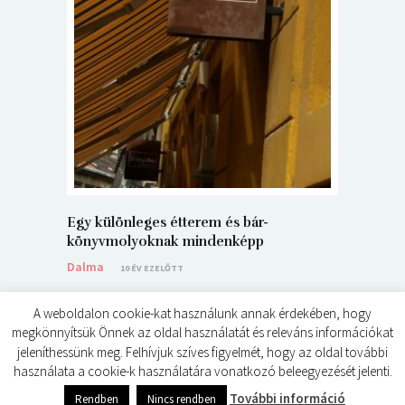
5+1 Kará
Dalma
9
Egy különleges étterem és bár-
könyvmolyoknak mindenképp
Dalma
10 ÉV EZELŐTT
A weboldalon cookie-kat használunk annak érdekében, hogy
megkönnyítsük Önnek az oldal használatát és releváns információkat
jeleníthessünk meg. Felhívjuk szíves figyelmét, hogy az oldal további
használata a cookie-k használatára vonatkozó beleegyezését jelenti.
© ÉDES KIS KÖNYVKRITIKÁK 2024
További információ
Rendben
Nincs rendben