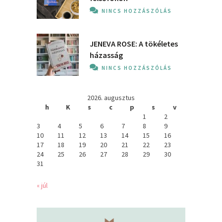
NINCS HOZZÁSZÓLÁS
JENEVA ROSE: A ​tökéletes
házasság
NINCS HOZZÁSZÓLÁS
2026. augusztus
h
K
s
c
p
s
v
1
2
3
4
5
6
7
8
9
10
11
12
13
14
15
16
17
18
19
20
21
22
23
24
25
26
27
28
29
30
31
« júl