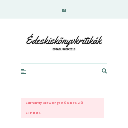
edeskiskonyvkritikak.hu
Currently Browsing:
KÖNNYEZŐ
CIPRUS