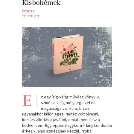
Kisbohémek
Emese
7 ÉV EZELŐTT
E
z egy ízig-vérig művész könyv. A
színészi világ mélységeivel és
magasságaival. Fura, bizarr,
ugyanakkor különleges. Nehéz volt olvasni,
kortárs alkotás a javából, emiatt nem lesz a
kedvencem. Egy éppen nagykorú ír lány Londonba
érkezik, ahol színésznek készül. Próbál