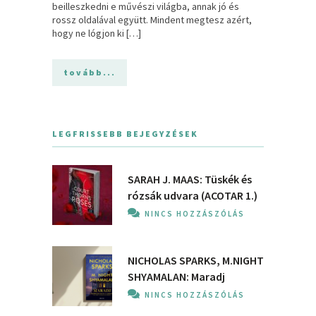
beilleszkedni e művészi világba, annak jó és
rossz oldalával együtt. Mindent megtesz azért,
hogy ne lógjon ki […]
tovább...
LEGFRISSEBB BEJEGYZÉSEK
SARAH J. MAAS: Tüskék és
rózsák udvara (ACOTAR 1.)
NINCS HOZZÁSZÓLÁS
NICHOLAS SPARKS, M.NIGHT
SHYAMALAN: Maradj
NINCS HOZZÁSZÓLÁS