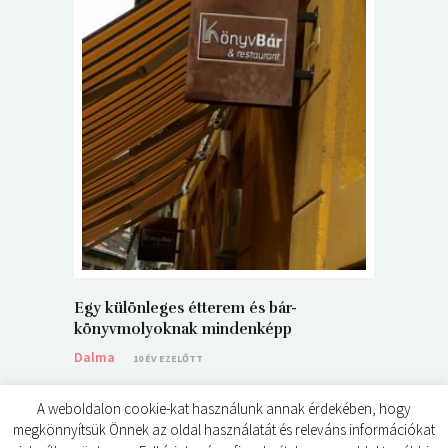
5+1 Kará
Dalma
9
Egy különleges étterem és bár-
könyvmolyoknak mindenképp
Dalma
10 ÉV EZELŐTT
A weboldalon cookie-kat használunk annak érdekében, hogy
megkönnyítsük Önnek az oldal használatát és releváns információkat