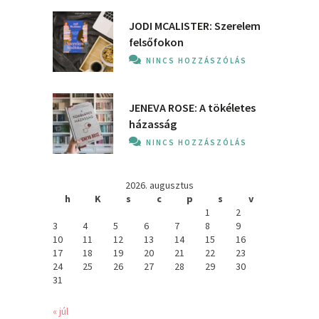
JODI MCALISTER: Szerelem
felsőfokon
NINCS HOZZÁSZÓLÁS
JENEVA ROSE: A ​tökéletes
házasság
NINCS HOZZÁSZÓLÁS
2026. augusztus
h
K
s
c
p
s
v
1
2
3
4
5
6
7
8
9
10
11
12
13
14
15
16
17
18
19
20
21
22
23
24
25
26
27
28
29
30
31
« júl