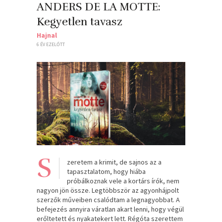
ANDERS DE LA MOTTE:
Kegyetlen tavasz
Hajnal
6 ÉV EZELŐTT
S
zeretem a krimit, de sajnos az a
tapasztalatom, hogy hiába
próbálkoznak vele a kortárs írók, nem
nagyon jön össze. Legtöbbször az agyonhájpolt
szerzők műveiben csalódtam a legnagyobbat. A
befejezés annyira váratlan akart lenni, hogy végül
erőltetett és nyakatekert lett. Régóta szerettem