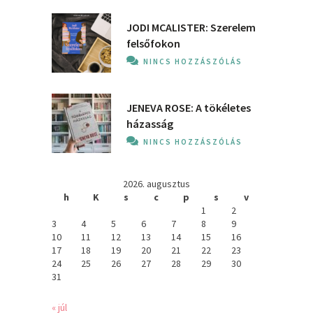
JODI MCALISTER: Szerelem
felsőfokon
NINCS HOZZÁSZÓLÁS
JENEVA ROSE: A ​tökéletes
házasság
NINCS HOZZÁSZÓLÁS
2026. augusztus
h
K
s
c
p
s
v
1
2
3
4
5
6
7
8
9
10
11
12
13
14
15
16
17
18
19
20
21
22
23
24
25
26
27
28
29
30
31
« júl