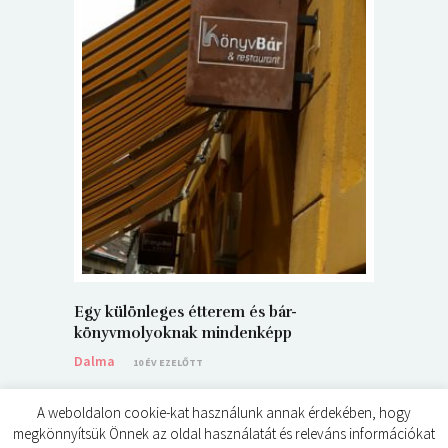
5+1 Kará
Dalma
9
Egy különleges étterem és bár-
könyvmolyoknak mindenképp
Dalma
10 ÉV EZELŐTT
A weboldalon cookie-kat használunk annak érdekében, hogy
megkönnyítsük Önnek az oldal használatát és releváns információkat