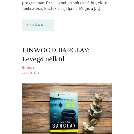
programban. Ezzel azonban sok családot, életet
tönkretesz, köztük a sajátját is. Mégis a […]
tovább...
LINWOOD BARCLAY:
Levegő nélkül
Emese
2 ÉV EZELŐTT