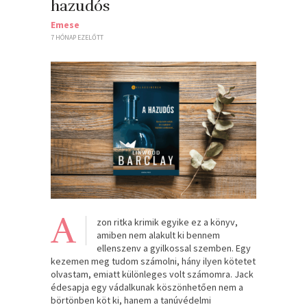
hazudós
Emese
7 HÓNAP EZELŐTT
A
zon ritka krimik egyike ez a könyv,
amiben nem alakult ki bennem
ellenszenv a gyilkossal szemben. Egy
kezemen meg tudom számolni, hány ilyen kötetet
olvastam, emiatt különleges volt számomra. Jack
édesapja egy vádalkunak köszönhetően nem a
börtönben köt ki, hanem a tanúvédelmi