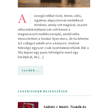
A
Levegő nélkül rövid, tömör, ütős,
izgalmas alapsztorival rendelkező
történet, amely vitt magával, viszont
néha indokolatlanul sok volt benne a
megnevezett mellékszereplő, amitől néha
elvesztettem a fonalat. Ilyen nincs, de ha lehetne
4,5 csillagot adnék erre a könyvre. Andrew
felesége egyszer csak nyomtalanul eltűnik. Bár a
férj éppen egy pasis hétvégére ment egy
barátjával, de […]
tovább...
LEGFRISSEBB BEJEGYZÉSEK
SARAH J. MAAS: Tüskék és