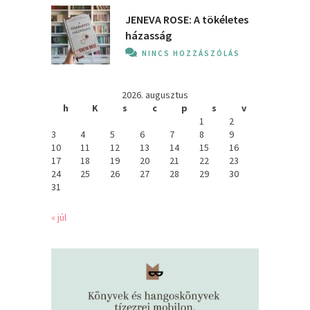
JENEVA ROSE: A ​tökéletes
házasság
NINCS HOZZÁSZÓLÁS
2026. augusztus
h
K
s
c
p
s
v
1
2
3
4
5
6
7
8
9
10
11
12
13
14
15
16
17
18
19
20
21
22
23
24
25
26
27
28
29
30
31
« júl