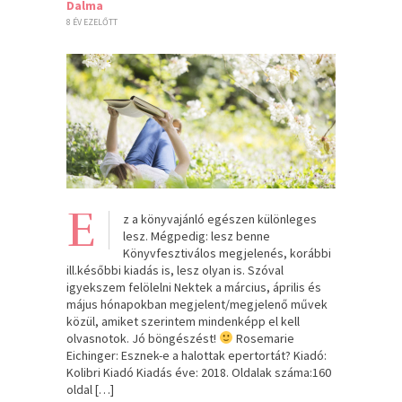
Dalma
8 ÉV EZELŐTT
E
z a könyvajánló egészen különleges
lesz. Mégpedig: lesz benne
Könyvfesztiválos megjelenés, korábbi
ill.későbbi kiadás is, lesz olyan is. Szóval
igyekszem felölelni Nektek a március, április és
május hónapokban megjelent/megjelenő művek
közül, amiket szerintem mindenképp el kell
olvasnotok. Jó böngészést!
Rosemarie
Eichinger: Esznek-e ​a halottak epertortát? Kiadó:
Kolibri Kiadó Kiadás éve: 2018. Oldalak száma:160
oldal […]