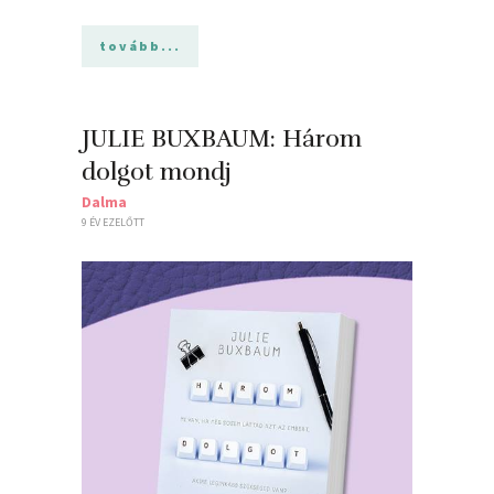
tovább...
JULIE BUXBAUM: Három ​
dolgot mondj
Dalma
9 ÉV EZELŐTT