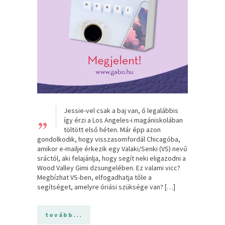
„
Jessie-vel ​csak a baj van, ő legalábbis
így érzi a Los Angeles-i magániskolában
töltött első héten. Már épp azon
gondolkodik, hogy visszasomfordál Chicagóba,
amikor e-mailje érkezik egy Valaki/Senki (VS) nevű
sráctól, aki felajánlja, hogy segít neki eligazodni a
Wood Valley Gimi dzsungelében. Ez valami vicc?
Megbízhat VS-ben, elfogadhatja tőle a
segítséget, amelyre óriási szüksége van? […]
tovább...