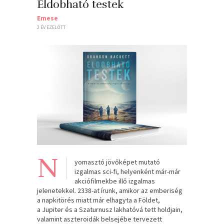
Eldobható testek
Emese
2 ÉV EZELŐTT
N
yomasztó jövőképet mutató
izgalmas sci-fi, helyenként már-már
akciófilmekbe illő izgalmas
jelenetekkel. 2338-at írunk, amikor az emberiség
a napkitörés miatt már elhagyta a Földet,
a Jupiter és a Szaturnusz lakhatóvá tett holdjain,
valamint aszteroidák belsejébe tervezett