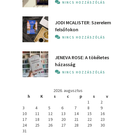
NINCS HOZZÁSZÓLÁS
JODI MCALISTER: Szerelem
felsőfokon
NINCS HOZZÁSZÓLÁS
JENEVA ROSE: A ​tökéletes
házasság
NINCS HOZZÁSZÓLÁS
2026. augusztus
h
K
s
c
p
s
v
1
2
3
4
5
6
7
8
9
10
11
12
13
14
15
16
17
18
19
20
21
22
23
24
25
26
27
28
29
30
31