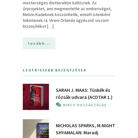
mesterséges életterekbe költöztek. Az
űrprojektet, ami megmentette az emberiséget,
Melvin Kadeknek köszönhetik, emiatt istenként
tekintenek rá. Vireni Orlando ügyésznő viszont
bizonyítékot […]
tovább...
LEGFRISSEBB BEJEGYZÉSEK
SARAH J. MAAS: Tüskék és
rózsák udvara (ACOTAR 1.)
NINCS HOZZÁSZÓLÁS
NICHOLAS SPARKS, M.NIGHT
SHYAMALAN: Maradj