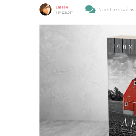
Emese
Nincs hozzászólás
7 ÉV EZELŐTT