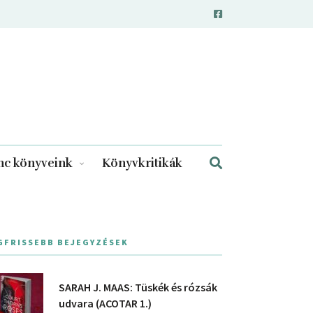
c könyveink
Könyvkritikák
GFRISSEBB BEJEGYZÉSEK
SARAH J. MAAS: Tüskék és rózsák
udvara (ACOTAR 1.)