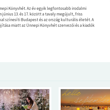
Ünnepi Könyvhét. Az év egyik legfontosabb irodalmi
únius 13. és 17. között a tavaly megújult, friss
l színesíti Budapest és az ország kulturális életét. A
jítása miatt az Ünnepi Könyvhét szervezői és a kiadók