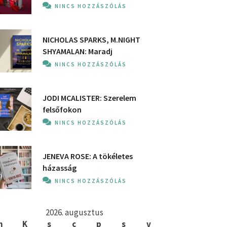
NINCS HOZZÁSZÓLÁS
NICHOLAS SPARKS, M.NIGHT
SHYAMALAN: Maradj
NINCS HOZZÁSZÓLÁS
JODI MCALISTER: Szerelem
felsőfokon
NINCS HOZZÁSZÓLÁS
JENEVA ROSE: A ​tökéletes
házasság
NINCS HOZZÁSZÓLÁS
2026. augusztus
h
K
s
c
p
s
v