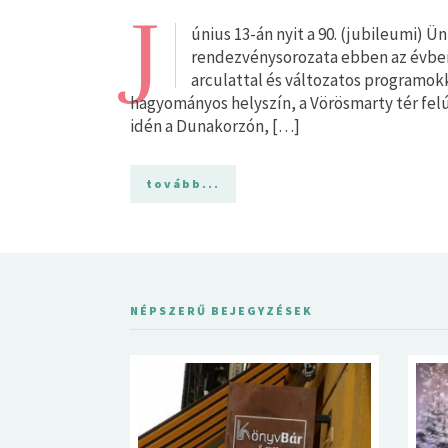
J
únius 13-án nyit a 90. (jubileumi) 
rendezvénysorozata ebben az évben j
arculattal és változatos programokka
hagyományos helyszín, a Vörösmarty tér felú
idén a Dunakorzón, […]
tovább...
NÉPSZERŰ BEJEGYZÉSEK