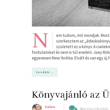
N
em tudom, mit mondjak. Most e
szerkesztem az „édeskiskönyv
született ez a könyv. A csele
fordulatokat és nem is túl eredeti. Joey Ro
egyenesen New Yorkba. Elvált és van egy új 
tovább...
Könyvajánló az 
Dalma
Nincs hozzászólás