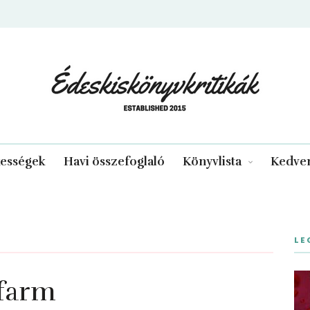
edeskiskonyvkritikak.hu
kességek
Havi összefoglaló
Könyvlista
Kedven
LE
farm