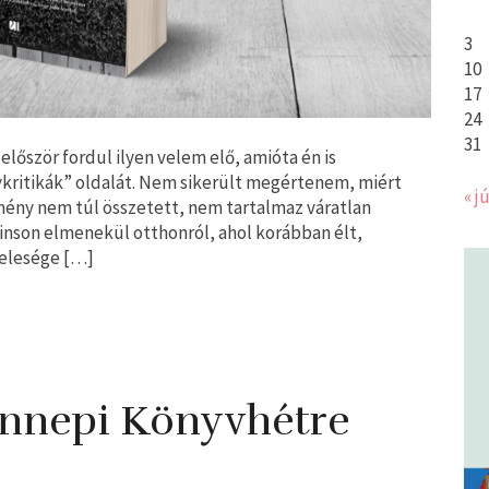
3
10
17
24
31
lőször fordul ilyen velem elő, amióta én is
kritikák” oldalát. Nem sikerült megértenem, miért
« jú
kmény nem túl összetett, nem tartalmaz váratlan
binson elmenekül otthonról, ahol korábban élt,
felesége […]
Ünnepi Könyvhétre