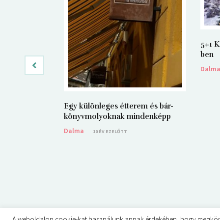
5+1 K
ben
Dalm
Egy különleges étterem és bár-
könyvmolyoknak mindenképp
Dalma
10 ÉV EZELŐTT
A weboldalon cookie-kat használunk annak érdekében, hogy megkönnyít