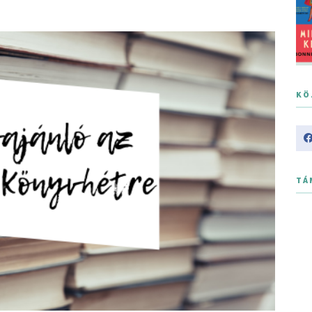
KÖ
TÁ