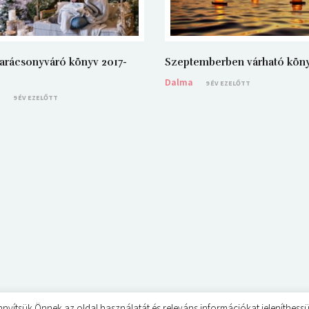
arácsonyváró könyv 2017-
Szeptemberben várható kön
Dalma
9 ÉV EZELŐTT
a
9 ÉV EZELŐTT
sük Önnek az oldal használatát és releváns információkat jeleníthessünk