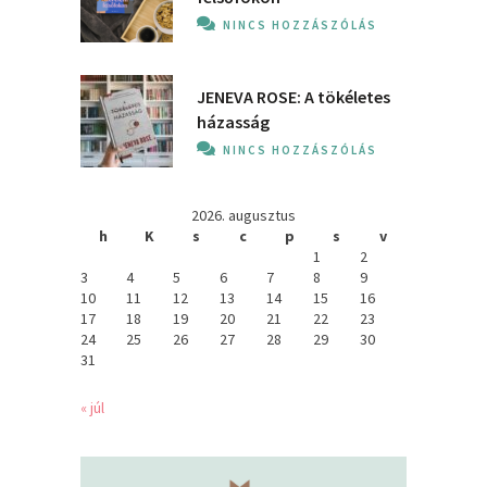
NINCS HOZZÁSZÓLÁS
JENEVA ROSE: A ​tökéletes
házasság
NINCS HOZZÁSZÓLÁS
2026. augusztus
h
K
s
c
p
s
v
1
2
3
4
5
6
7
8
9
10
11
12
13
14
15
16
17
18
19
20
21
22
23
24
25
26
27
28
29
30
31
« júl