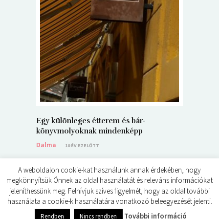
5+1 Kará
Dalma
9
Egy különleges étterem és bár-
könyvmolyoknak mindenképp
Dalma
10 ÉV EZELŐTT
A weboldalon cookie-kat használunk annak érdekében, hogy
megkönnyítsük Önnek az oldal használatát és releváns információkat
jeleníthessünk meg. Felhívjuk szíves figyelmét, hogy az oldal további
használata a cookie-k használatára vonatkozó beleegyezését jelenti.
© ÉDES KIS KÖNYVKRITIKÁK 2024
További információ
Rendben
Nincs rendben