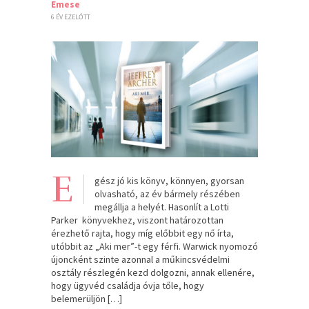
Emese
6 ÉV EZELŐTT
E
gész jó kis könyv, könnyen, gyorsan
olvasható, az év bármely részében
megállja a helyét. Hasonlít a Lotti
Parker könyvekhez, viszont határozottan
érezhető rajta, hogy míg előbbit egy nő írta,
utóbbit az „Aki mer”-t egy férfi. Warwick nyomozó
újoncként szinte azonnal a műkincsvédelmi
osztály részlegén kezd dolgozni, annak ellenére,
hogy ügyvéd családja óvja tőle, hogy
belemerüljön […]