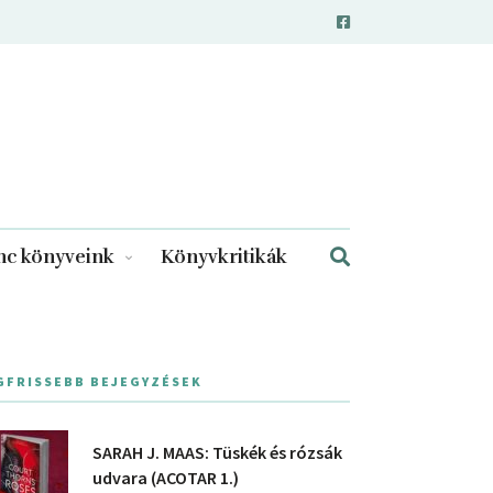
c könyveink
Könyvkritikák
GFRISSEBB BEJEGYZÉSEK
SARAH J. MAAS: Tüskék és rózsák
udvara (ACOTAR 1.)