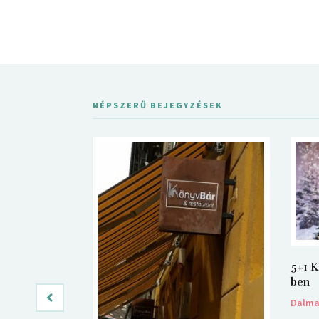
NÉPSZERŰ BEJEGYZÉSEK
5+1 K
ben
Dalm