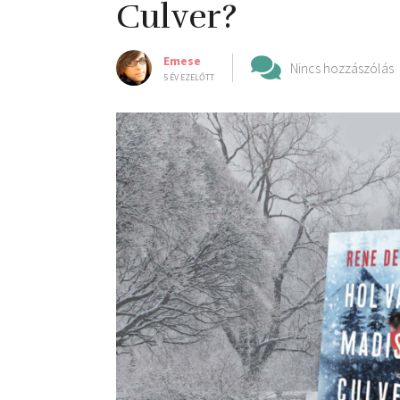
Culver?
Emese
Nincs hozzászólás
5 ÉV EZELŐTT