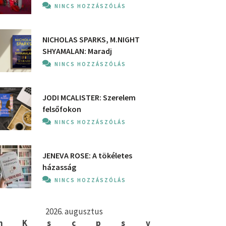
NINCS HOZZÁSZÓLÁS
NICHOLAS SPARKS, M.NIGHT
SHYAMALAN: Maradj
NINCS HOZZÁSZÓLÁS
JODI MCALISTER: Szerelem
felsőfokon
NINCS HOZZÁSZÓLÁS
JENEVA ROSE: A ​tökéletes
házasság
NINCS HOZZÁSZÓLÁS
2026. augusztus
h
K
s
c
p
s
v