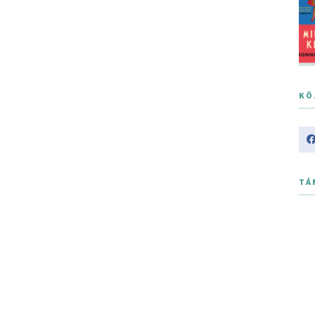
KÖ
TÁ