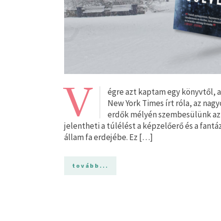
V
égre azt kaptam egy könyvtől, a
New York Times írt róla, az na
erdők mélyén szembesülünk azza
jelentheti a túlélést a képzelőerő és a fantá
állam fa erdejébe. Ez […]
tovább...