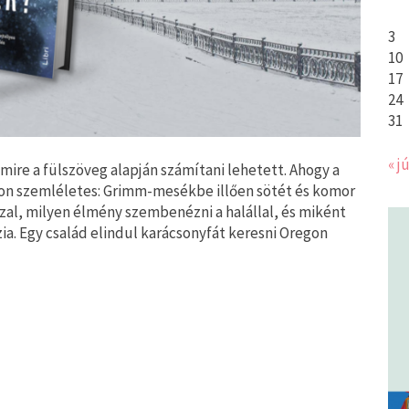
3
10
17
24
31
« jú
mire a fülszöveg alapján számítani lehetett. Ahogy a
gyon szemléletes: Grimm-mesékbe illően sötét és komor
l, milyen élmény szembenézni a halállal, és miként
zia. Egy család elindul karácsonyfát keresni Oregon