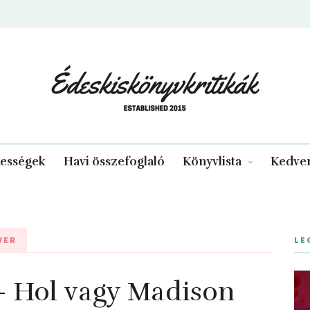
edeskiskonyvkritikak.hu
kességek
Havi összefoglaló
Könyvlista
Kedven
VER
LE
Hol vagy Madison