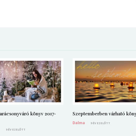
arácsonyváró könyv 2017-
Szeptemberben várható kön
Dalma
9 ÉV EZELŐTT
a
9 ÉV EZELŐTT