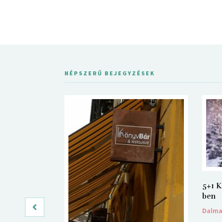
NÉPSZERŰ BEJEGYZÉSEK
5+1 K
ben
Dalm