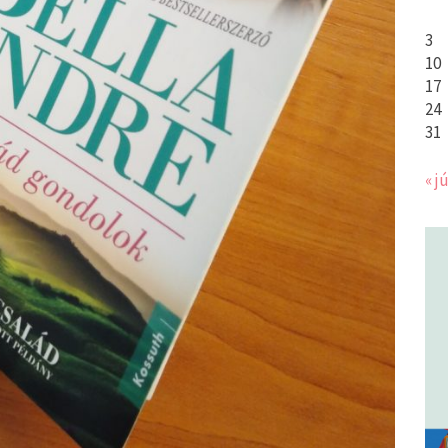
3
10
17
24
31
« jú