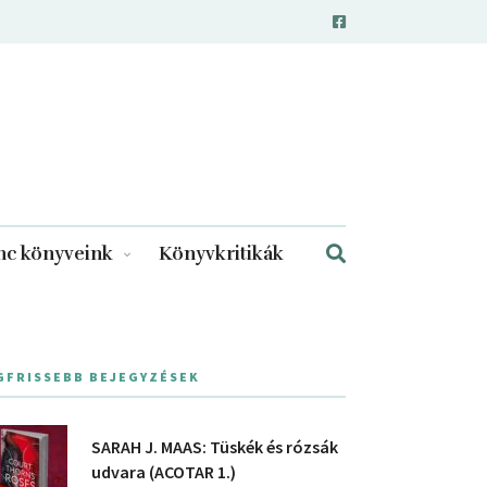
c könyveink
Könyvkritikák
GFRISSEBB BEJEGYZÉSEK
SARAH J. MAAS: Tüskék és rózsák
udvara (ACOTAR 1.)