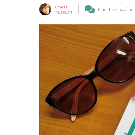
Emese
Nincs hozzászólás
7 ÉV EZELŐTT