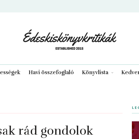
edeskiskonyvkritikak.hu
kességek
Havi összefoglaló
Könyvlista
Kedven
LE
ak rád gondolok