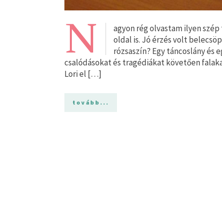
N
agyon rég olvastam ilyen szép 
oldal is. Jó érzés volt belecsö
rózsaszín? Egy táncoslány és e
csalódásokat és tragédiákat követően falak
Lori el […]
tovább...