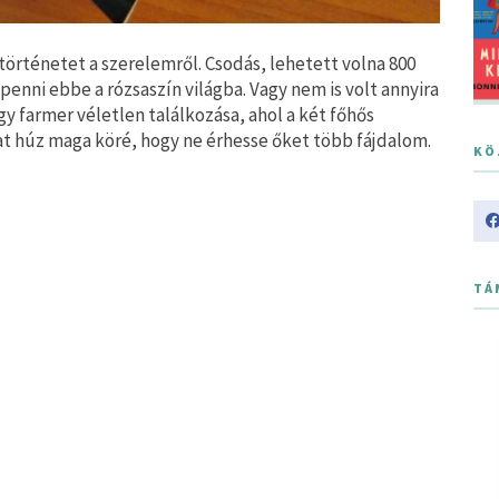
történetet a szerelemről. Csodás, lehetett volna 800
ppenni ebbe a rózsaszín világba. Vagy nem is volt annyira
gy farmer véletlen találkozása, ahol a két főhős
at húz maga köré, hogy ne érhesse őket több fájdalom.
KÖ
TÁ