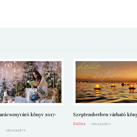
arácsonyváró könyv 2017-
Szeptemberben várható kön
Dalma
9 ÉV EZELŐTT
a
9 ÉV EZELŐTT