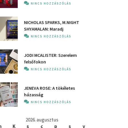
NINCS HOZZÁSZÓLÁS
NICHOLAS SPARKS, M.NIGHT
SHYAMALAN: Maradj
NINCS HOZZÁSZÓLÁS
JODI MCALISTER: Szerelem
felsőfokon
NINCS HOZZÁSZÓLÁS
JENEVA ROSE: A ​tökéletes
házasság
NINCS HOZZÁSZÓLÁS
2026. augusztus
h
K
s
c
p
s
v