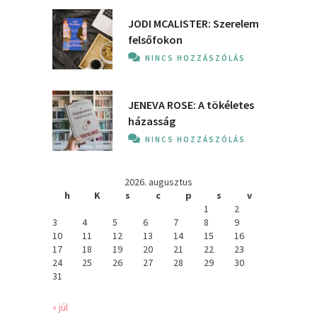
JODI MCALISTER: Szerelem
felsőfokon
NINCS HOZZÁSZÓLÁS
JENEVA ROSE: A ​tökéletes
házasság
NINCS HOZZÁSZÓLÁS
2026. augusztus
h
K
s
c
p
s
v
1
2
3
4
5
6
7
8
9
10
11
12
13
14
15
16
17
18
19
20
21
22
23
24
25
26
27
28
29
30
31
« júl