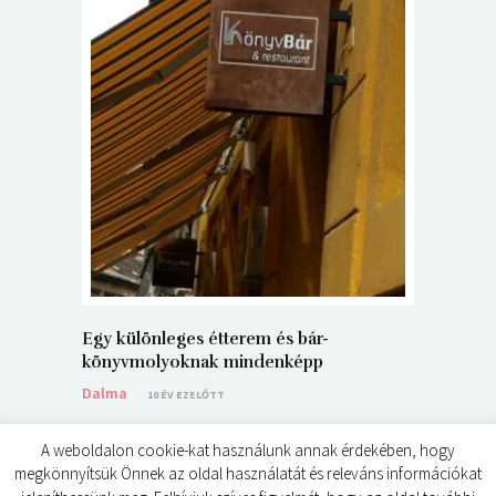
5+1 Kará
Dalma
9
Egy különleges étterem és bár-
könyvmolyoknak mindenképp
Dalma
10 ÉV EZELŐTT
A weboldalon cookie-kat használunk annak érdekében, hogy
megkönnyítsük Önnek az oldal használatát és releváns információkat