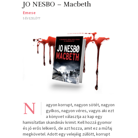
JO NESBO – Macbeth
Emese
5 ÉV EZELŐTT
N
agyon korrupt, nagyon sötét, nagyon
gyilkos, nagyon véres, vagyis aki ezt
a könyvet választja az kap egy
hamisítatlan skandináv krimit. Kell hozzá gyomor
és jó erős lelkierő, de azt hozza, amit ez a műfaj
megkövetel. Adott egy velejéig züllött, korrupt