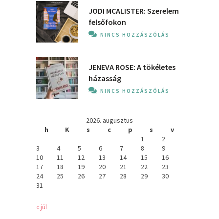
JODI MCALISTER: Szerelem
felsőfokon
NINCS HOZZÁSZÓLÁS
JENEVA ROSE: A ​tökéletes
házasság
NINCS HOZZÁSZÓLÁS
2026. augusztus
h
K
s
c
p
s
v
1
2
3
4
5
6
7
8
9
10
11
12
13
14
15
16
17
18
19
20
21
22
23
24
25
26
27
28
29
30
31
« júl