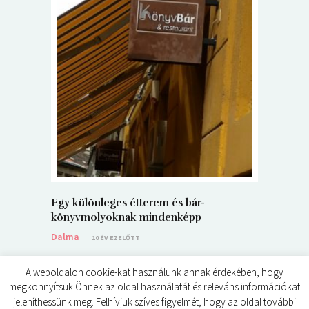
5+1 Kará
Dalma
9
Egy különleges étterem és bár-
könyvmolyoknak mindenképp
Dalma
10 ÉV EZELŐTT
A weboldalon cookie-kat használunk annak érdekében, hogy
megkönnyítsük Önnek az oldal használatát és releváns információkat
jeleníthessünk meg. Felhívjuk szíves figyelmét, hogy az oldal további