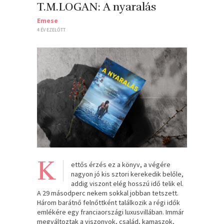
T.M.LOGAN: A nyaralás
Emese
4 ÉV EZELŐTT
K
ettős érzés ez a könyv, a végére
nagyon jó kis sztori kerekedik belőle,
addig viszont elég hosszú idő telik el.
A 29 másodperc nekem sokkal jobban tetszett.
Három barátnő felnőttként találkozik a régi idők
emlékére egy franciaországi luxusvillában. Immár
megváltoztak a viszonyok, család, kamaszok,