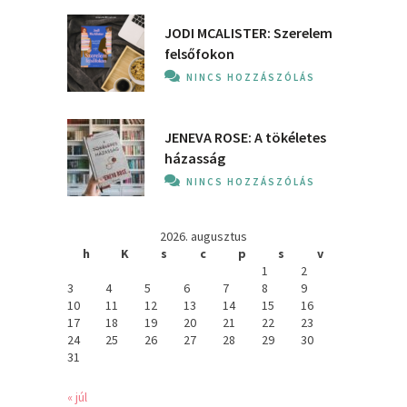
JODI MCALISTER: Szerelem
felsőfokon
NINCS HOZZÁSZÓLÁS
JENEVA ROSE: A ​tökéletes
házasság
NINCS HOZZÁSZÓLÁS
2026. augusztus
h
K
s
c
p
s
v
1
2
3
4
5
6
7
8
9
10
11
12
13
14
15
16
17
18
19
20
21
22
23
24
25
26
27
28
29
30
31
« júl