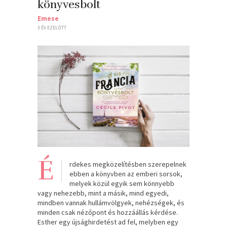
könyvesbolt
Emese
3 ÉV EZELŐTT
É
rdekes megközelítésben szerepelnek
ebben a könyvben az emberi sorsok,
melyek közül egyik sem könnyebb
vagy nehezebb, mint a másik, mind egyedi,
mindben vannak hullámvölgyek, nehézségek, és
minden csak nézőpont és hozzáállás kérdése.
Esther egy újsághirdetést ad fel, melyben egy