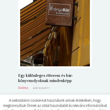
5+1 Kará
Dalma
9
Egy különleges étterem és bár-
könyvmolyoknak mindenképp
Dalma
10 ÉV EZELŐTT
A weboldalon cookie-kat használunk annak érdekében, hogy
megkönnyítsük Önnek az oldal használatát és releváns információkat