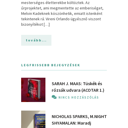
mesterséges életterekbe költöztek. Az
űrprojektet, ami megmentette az emberiséget,
Melvin Kadeknek köszönhetik, emiatt istenként
tekintenek rá. Vireni Orlando ügyésznő viszont
bizonyítékot […]
tovább...
LEGFRISSEBB BEJEGYZÉSEK
SARAH J. MAAS: Tüskék és
rózsák udvara (ACOTAR 1.)
NINCS HOZZÁSZÓLÁS
NICHOLAS SPARKS, M.NIGHT
SHYAMALAN: Maradj