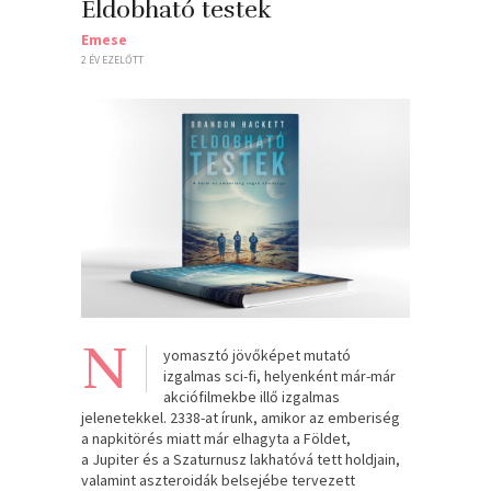
Eldobható testek
Emese
2 ÉV EZELŐTT
N
yomasztó jövőképet mutató
izgalmas sci-fi, helyenként már-már
akciófilmekbe illő izgalmas
jelenetekkel. 2338-at írunk, amikor az emberiség
a napkitörés miatt már elhagyta a Földet,
a Jupiter és a Szaturnusz lakhatóvá tett holdjain,
valamint aszteroidák belsejébe tervezett