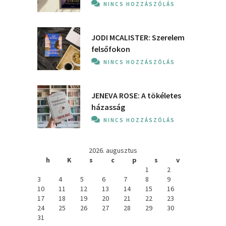
NINCS HOZZÁSZÓLÁS
JODI MCALISTER: Szerelem
felsőfokon
NINCS HOZZÁSZÓLÁS
JENEVA ROSE: A ​tökéletes
házasság
NINCS HOZZÁSZÓLÁS
2026. augusztus
h
K
s
c
p
s
v
1
2
3
4
5
6
7
8
9
10
11
12
13
14
15
16
17
18
19
20
21
22
23
24
25
26
27
28
29
30
31