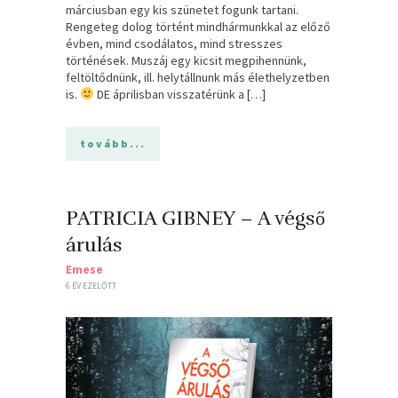
márciusban egy kis szünetet fogunk tartani.
Rengeteg dolog történt mindhármunkkal az előző
évben, mind csodálatos, mind stresszes
történések. Muszáj egy kicsit megpihennünk,
feltöltődnünk, ill. helytállnunk más élethelyzetben
is.
DE áprilisban visszatérünk a […]
tovább...
PATRICIA GIBNEY – A végső
árulás
Emese
6 ÉV EZELŐTT