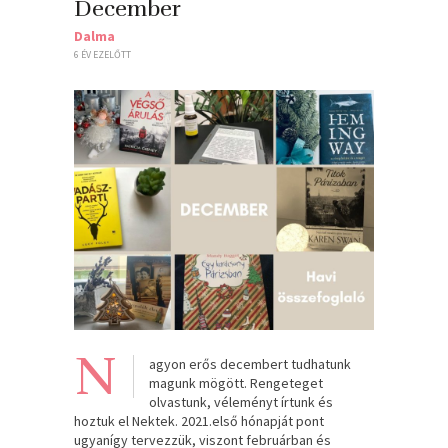
December
Dalma
6 ÉV EZELŐTT
N
agyon erős decembert tudhatunk
magunk mögött. Rengeteget
olvastunk, véleményt írtunk és
hoztuk el Nektek. 2021.első hónapját pont
ugyanígy tervezzük, viszont februárban és