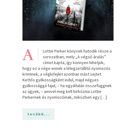
A
Lottie Parker könyvek hatodik része a
sorozatban, mely „A végső árulás”
címet kapta, így könnyen hihetjük,
hogy ez a vége ennek a lélegzetállító nyomozós
kriminek, a végkifejlet azonban mást sejtet.
Kettős gyilkosságként indul, majd négyes
gyilkossággá fajul, – ha egyáltalán összefüggnek
az ügyek, – amivel meg kell birkóznia Lottie
Parkernek és nyomozóinak, miközben egy […]
tovább...