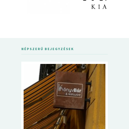
NÉPSZERŰ BEJEGYZÉSEK
5+1 Kará