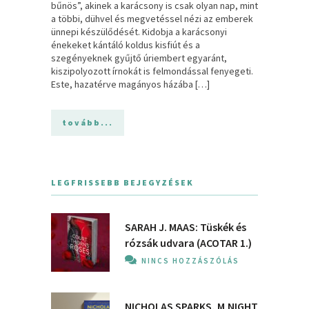
bűnös”, akinek a karácsony is csak olyan nap, mint
a többi, dühvel és megvetéssel nézi az emberek
ünnepi készülődését. Kidobja a karácsonyi
énekeket kántáló koldus kisfiút és a
szegényeknek gyűjtő úriembert egyaránt,
kiszipolyozott írnokát is felmondással fenyegeti.
Este, hazatérve magányos házába […]
tovább...
LEGFRISSEBB BEJEGYZÉSEK
SARAH J. MAAS: Tüskék és
rózsák udvara (ACOTAR 1.)
NINCS HOZZÁSZÓLÁS
NICHOLAS SPARKS, M.NIGHT