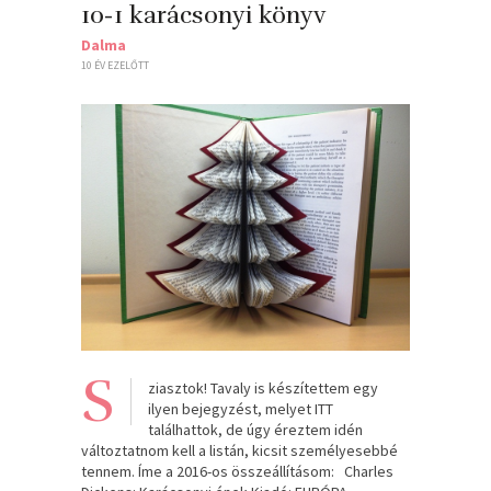
10-1 karácsonyi könyv
Dalma
10 ÉV EZELŐTT
S
ziasztok! Tavaly is készítettem egy
ilyen bejegyzést, melyet ITT
találhattok, de úgy éreztem idén
változtatnom kell a listán, kicsit személyesebbé
tennem. Íme a 2016-os összeállításom: Charles