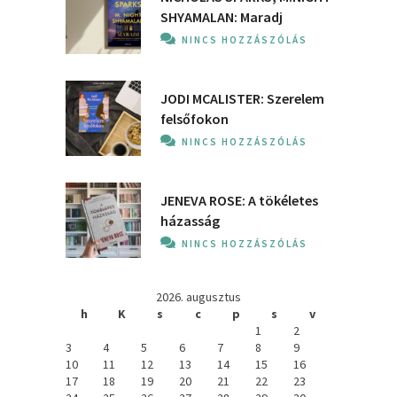
SHYAMALAN: Maradj
NINCS HOZZÁSZÓLÁS
JODI MCALISTER: Szerelem
felsőfokon
NINCS HOZZÁSZÓLÁS
JENEVA ROSE: A ​tökéletes
házasság
NINCS HOZZÁSZÓLÁS
2026. augusztus
h
K
s
c
p
s
v
1
2
3
4
5
6
7
8
9
10
11
12
13
14
15
16
17
18
19
20
21
22
23