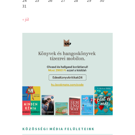
24
25
26
27
28
29
30
31
« júl
KÖZÖSSÉGI MÉDIA FELÜLETEINK