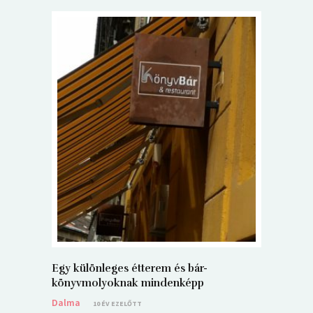
5+1 Kará
Dalma
9
Egy különleges étterem és bár-
könyvmolyoknak mindenképp
Dalma
10 ÉV EZELŐTT