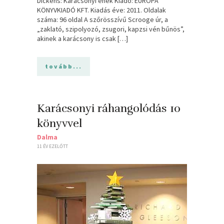
Dickens: Karácsonyi ének Kiadó: EURÓPA
KÖNYVKIADÓ KFT. Kiadás éve: 2011. Oldalak
száma: 96 oldal A szőrösszívű Scrooge úr, a
„zaklató, szipolyozó, zsugori, kapzsi vén bűnös”,
akinek a karácsony is csak […]
tovább...
Karácsonyi ráhangolódás 10
könyvvel
Dalma
11 ÉV EZELŐTT