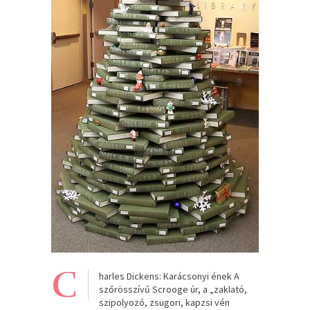
C
harles Dickens: Karácsonyi ének A
szőrösszívű Scrooge úr, a „zaklató,
szipolyozó, zsugori, kapzsi vén