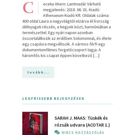
C
ecelia Ahern: Lantmadár Várható
megjelenés: 2018. 06. 01. Kiadó:
Athenaeum Kiadó Kft. Oldalak száma:
400 oldal Laura a nagyvilágtól elzárva él Írország
délnyugati részén, a hegyek közt, harmóniában a
természettel. Egy nyári napon azonban
összetalálkozik az erdőben Solomonnal, és élete
egy csapásra megváltozik. A sármos férfi egy
dokumentumfilmes forgatócsoport tagja. A
háromfős kis csapat éppen következő […]
tovább...
LEGFRISSEBB BEJEGYZÉSEK
SARAH J. MAAS: Tüskék és
rózsák udvara (ACOTAR 1.)
NINCS HOZZÁSZÓLÁS