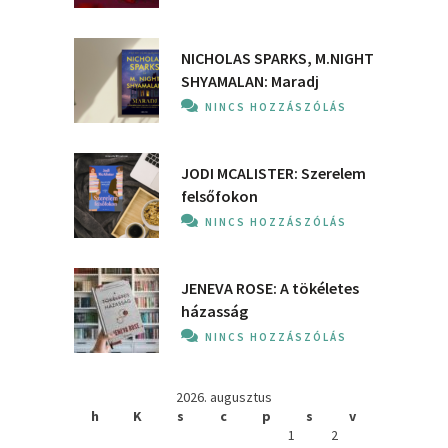
NICHOLAS SPARKS, M.NIGHT
SHYAMALAN: Maradj
NINCS HOZZÁSZÓLÁS
JODI MCALISTER: Szerelem
felsőfokon
NINCS HOZZÁSZÓLÁS
JENEVA ROSE: A ​tökéletes
házasság
NINCS HOZZÁSZÓLÁS
2026. augusztus
h
K
s
c
p
s
v
1
2