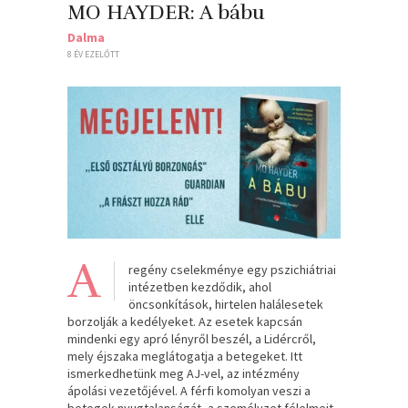
MO HAYDER: A ​bábu
Dalma
8 ÉV EZELŐTT
A
regény cselekménye egy pszichiátriai
intézetben kezdődik, ahol
öncsonkítások, hirtelen halálesetek
borzolják a kedélyeket. Az esetek kapcsán
mindenki egy apró lényről beszél, a Lidércről,
mely éjszaka meglátogatja a betegeket. Itt
ismerkedhetünk meg AJ-vel, az intézmény
ápolási vezetőjével. A férfi komolyan veszi a
betegek nyugtalanságát, a személyzet félelmeit,