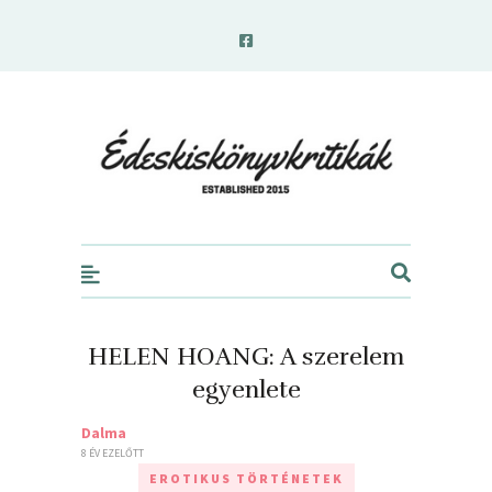
edeskiskonyvkritikak.hu
HELEN HOANG: A ​szerelem
egyenlete
Dalma
8 ÉV EZELŐTT
EROTIKUS TÖRTÉNETEK