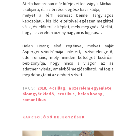
Stella hamarosan már kifejezetten vágyik Michael
csókjaira, és az érzések egész kavalkádja,
melyet a férfi ébreszt benne. Tárgyilagos
kapcsolatuk kis idő elteltével egészen meghitté
válik, és előkerül a képlet, mely meggyőzi Stellát,
hogy a szerelem bizony nagyon is logikus…
Helen Hoang első regénye, melyet saját
Asperger-szindrómája ihletett, szívmelengető,
üde románc, mely minden kétséget kizáróan
bebizonyítja, hogy nincs a világon az az
adatmennyiség, amelyből megjósolható, mi fogja
megdobogtatni az emberi szívet.
TAGS:
2018
,
4 csillag
,
a szerelem egyenlete
,
álomgyár kiadó
,
erotikus
,
helen hoang
,
romantikus
KAPCSOLÓDÓ BEJEGYZÉSEK