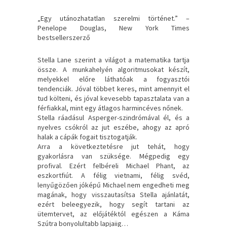
„Egy utánozhatatlan szerelmi történet.” –
Penelope Douglas, New York Times
bestsellerszerző
Stella Lane szerint a világot a matematika tartja
össze. A munkahelyén algoritmusokat készít,
melyekkel előre láthatóak a fogyasztói
tendenciák. Jóval többet keres, mint amennyit el
tud költeni, és jóval kevesebb tapasztalata van a
férfiakkal, mint egy átlagos harmincéves nőnek.
Stella ráadásul Asperger-szindrómával él, és a
nyelves csókról az jut eszébe, ahogy az apró
halak a cápák fogait tisztogatják.
Arra a következtetésre jut tehát, hogy
gyakorlásra van szüksége. Mégpedig egy
profival. Ezért felbéreli Michael Phant, az
eszkortfiút. A félig vietnami, félig svéd,
lenyűgözően jóképű Michael nem engedheti meg
magának, hogy visszautasítsa Stella ajánlatát,
ezért beleegyezik, hogy segít tartani az
ütemtervet, az előjátéktól egészen a Káma
Szútra bonyolultabb lapjaiig…