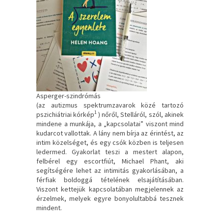
Asperger-szindrómás
(az autizmus spektrumzavarok közé tartozó
1
pszichiátriai kórkép
) nőről, Stelláról, szól, akinek
mindene a munkája, a „kapcsolatai” viszont mind
kudarcot vallottak. A lány nem bírja az érintést, az
intim közelséget, és egy csók közben is teljesen
ledermed. Gyakorlat teszi a mestert alapon,
felbérel egy escortfiút, Michael Phant, aki
segítségére lehet az intimitás gyakorlásában, a
férfiak boldoggá tételének elsajátításában.
Viszont kettejük kapcsolatában megjelennek az
érzelmek, melyek egyre bonyolultabbá tesznek
mindent.