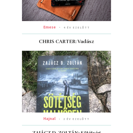
Emese
4 ÉV EZELŐTT
CHRIS CARTER: Vadász
Hajnal
2 ÉV EZELŐTT
ZAJÁCZ D. ZOLTÁN: Sötétség