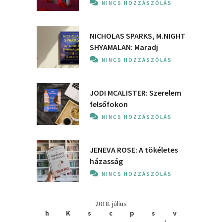
NINCS HOZZÁSZÓLÁS
NICHOLAS SPARKS, M.NIGHT
SHYAMALAN: Maradj
NINCS HOZZÁSZÓLÁS
JODI MCALISTER: Szerelem
felsőfokon
NINCS HOZZÁSZÓLÁS
JENEVA ROSE: A ​tökéletes
házasság
NINCS HOZZÁSZÓLÁS
2018. július
h
K
s
c
p
s
v