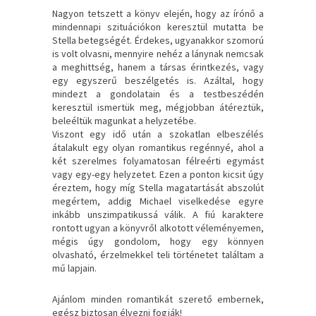
Nagyon tetszett a könyv elején, hogy az írónő a
mindennapi szituációkon keresztül mutatta be
Stella betegségét. Érdekes, ugyanakkor szomorú
is volt olvasni, mennyire nehéz a lánynak nemcsak
a meghittség, hanem a társas érintkezés, vagy
egy egyszerű beszélgetés is. Azáltal, hogy
mindezt a gondolatain és a testbeszédén
keresztül ismertük meg, mégjobban átéreztük,
beleéltük magunkat a helyzetébe.
Viszont egy idő után a szokatlan elbeszélés
átalakult egy olyan romantikus regénnyé, ahol a
két szerelmes folyamatosan félreérti egymást
vagy egy-egy helyzetet. Ezen a ponton kicsit úgy
éreztem, hogy míg Stella magatartását abszolút
megértem, addig Michael viselkedése egyre
inkább unszimpatikussá válik. A fiú karaktere
rontott ugyan a könyvről alkotott véleményemen,
mégis úgy gondolom, hogy egy könnyen
olvasható, érzelmekkel teli történetet találtam a
mű lapjain.
Ajánlom minden romantikát szerető embernek,
egész biztosan élvezni fogják!