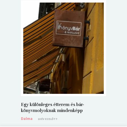
5+1 Kará
Dalma
9
Egy különleges étterem és bár-
könyvmolyoknak mindenképp
Dalma
10 ÉV EZELŐTT