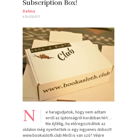
Subscription Box!
Dalma
9 ÉV EZELŐTT
N
e haragudjatok, hogy nem adtam
erről az újdonságról korábban hírt…
Ma éjfélig, ha előregisztráltok az
oldalon még nyerhettek is egy ingyenes dobozt!
www.bookasloth.club Miről is van szó? Végre