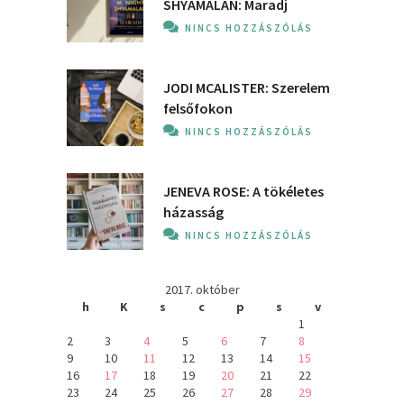
SHYAMALAN: Maradj
NINCS HOZZÁSZÓLÁS
JODI MCALISTER: Szerelem
felsőfokon
NINCS HOZZÁSZÓLÁS
JENEVA ROSE: A ​tökéletes
házasság
NINCS HOZZÁSZÓLÁS
2017. október
h
K
s
c
p
s
v
1
2
3
4
5
6
7
8
9
10
11
12
13
14
15
16
17
18
19
20
21
22
23
24
25
26
27
28
29