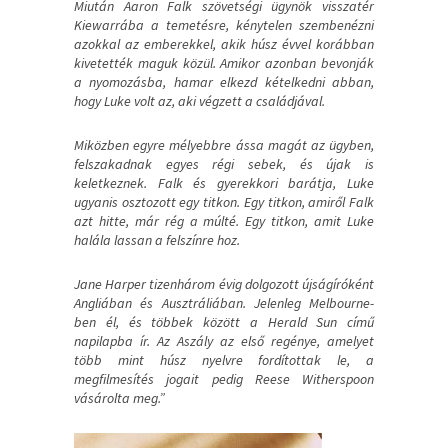
Miután Aaron Falk szövetségi ügynök visszatér
Kiewarrába a temetésre, kénytelen szembenézni
azokkal az emberekkel, akik húsz évvel korábban
kivetették maguk közül. Amikor azonban bevonják
a nyomozásba, hamar elkezd kételkedni abban,
hogy Luke volt az, aki végzett a családjával.
Miközben egyre mélyebbre ássa magát az ügyben,
felszakadnak egyes régi sebek, és újak is
keletkeznek. Falk és gyerekkori barátja, Luke
ugyanis osztozott egy titkon. Egy titkon, amiről Falk
azt hitte, már rég a múlté. Egy titkon, amit Luke
halála lassan a felszínre hoz.
Jane Harper tizenhárom évig dolgozott újságíróként
Angliában és Ausztráliában. Jelenleg Melbourne-
ben él, és többek között a Herald Sun című
napilapba ír. Az Aszály az első regénye, amelyet
több mint húsz nyelvre fordítottak le, a
megfilmesítés jogait pedig Reese Witherspoon
vásárolta meg.”