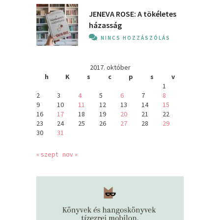
JENEVA ROSE: A ​tökéletes
házasság
NINCS HOZZÁSZÓLÁS
2017. október
h
K
s
c
p
s
v
1
2
3
4
5
6
7
8
9
10
11
12
13
14
15
16
17
18
19
20
21
22
23
24
25
26
27
28
29
30
31
« szept
nov »