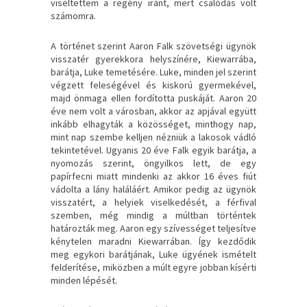
viseltettem a regény iránt, mert csalódás volt
számomra.
A történet szerint Aaron Falk szövetségi ügynök
visszatér gyerekkora helyszínére, Kiewarrába,
barátja, Luke temetésére. Luke, minden jel szerint
végzett feleségével és kiskorú gyermekével,
majd önmaga ellen fordította puskáját. Aaron 20
éve nem volt a városban, akkor az apjával együtt
inkább elhagyták a közösséget, minthogy nap,
mint nap szembe kelljen nézniük a lakosok vádló
tekintetével. Ugyanis 20 éve Falk egyik barátja, a
nyomozás szerint, öngyilkos lett, de egy
papírfecni miatt mindenki az akkor 16 éves fiút
vádolta a lány haláláért. Amikor pedig az ügynök
visszatért, a helyiek viselkedését, a férfival
szemben, még mindig a múltban történtek
határozták meg. Aaron egy szívességet teljesítve
kénytelen maradni Kiewarrában. Így kezdődik
meg egykori barátjának, Luke ügyének ismételt
felderítése, miközben a múlt egyre jobban kísérti
minden lépését.