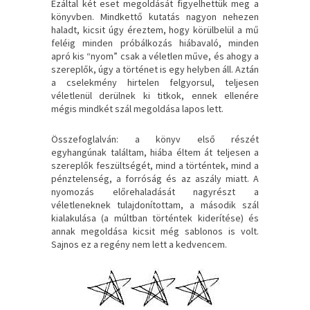
Ezáltal két eset megoldását figyelhettük meg a
könyvben. Mindkettő kutatás nagyon nehezen
haladt, kicsit úgy éreztem, hogy körülbelül a mű
feléig minden próbálkozás hiábavaló, minden
apró kis “nyom” csak a véletlen műve, és ahogy a
szereplők, úgy a történet is egy helyben áll. Aztán
a cselekmény hirtelen felgyorsul, teljesen
véletlenül derülnek ki titkok, ennek ellenére
mégis mindkét szál megoldása lapos lett.
Összefoglalván: a könyv első részét
egyhangúnak találtam, hiába éltem át teljesen a
szereplők feszültségét, mind a történtek, mind a
pénztelenség, a forróság és az aszály miatt. A
nyomozás előrehaladását nagyrészt a
véletleneknek tulajdonítottam, a második szál
kialakulása (a múltban történtek kiderítése) és
annak megoldása kicsit még sablonos is volt.
Sajnos ez a regény nem lett a kedvencem.