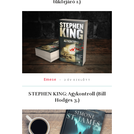
tükörjáró 1.)
Emese
2 ÉV EZELŐTT
STEPHEN KING: Agykontroll (Bill
Hodges 3.)