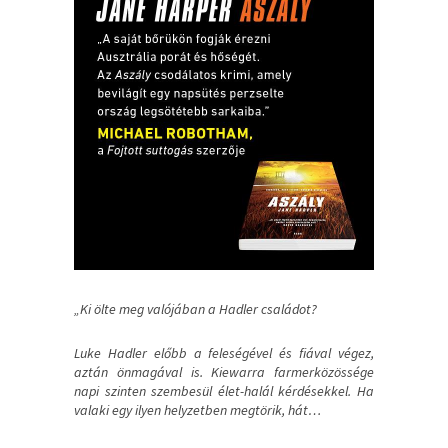
„Ki ​ölte meg valójában a Hadler családot?
Luke Hadler előbb a feleségével és fiával végez,
aztán önmagával is. Kiewarra farmerközössége
napi szinten szembesül élet-halál kérdésekkel. Ha
valaki egy ilyen helyzetben megtörik, hát…