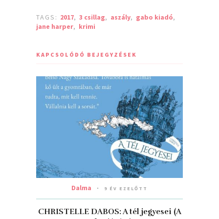
TAGS:
2017
,
3 csillag
,
aszály
,
gabo kiadó
,
jane harper
,
krimi
KAPCSOLÓDÓ BEJEGYZÉSEK
Dalma
9 ÉV EZELŐTT
CHRISTELLE DABOS: A ​tél jegyesei (A