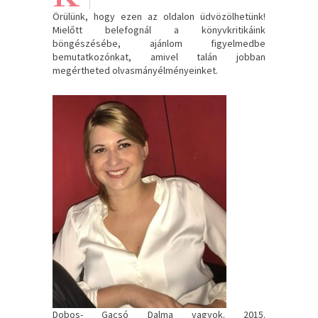
Örülünk, hogy ezen az oldalon üdvözölhetünk!
Mielőtt belefognál a könyvkritikáink
böngészésébe, ajánlom figyelmedbe
bemutatkozónkat, amivel talán jobban
megértheted olvasmányélményeinket.
Dobos- Gacsó Dalma vagyok. 2015.