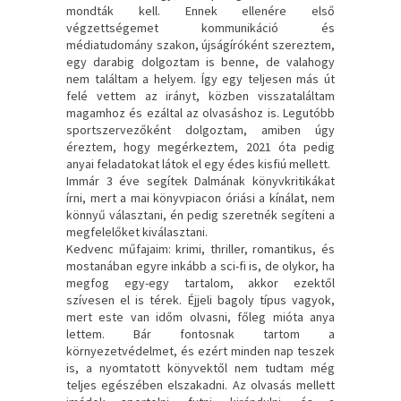
mondták kell. Ennek ellenére első
végzettségemet kommunikáció és
médiatudomány szakon, újságíróként szereztem,
egy darabig dolgoztam is benne, de valahogy
nem találtam a helyem. Így egy teljesen más út
felé vettem az irányt, közben visszataláltam
magamhoz és ezáltal az olvasáshoz is. Legutóbb
sportszervezőként dolgoztam, amiben úgy
éreztem, hogy megérkeztem, 2021 óta pedig
anyai feladatokat látok el egy édes kisfiú mellett.
Immár 3 éve segítek Dalmának könyvkritikákat
írni, mert a mai könyvpiacon óriási a kínálat, nem
könnyű választani, én pedig szeretnék segíteni a
megfelelőket kiválasztani.
Kedvenc műfajaim: krimi, thriller, romantikus, és
mostanában egyre inkább a sci-fi is, de olykor, ha
megfog egy-egy tartalom, akkor ezektől
szívesen el is térek. Éjjeli bagoly típus vagyok,
mert este van időm olvasni, főleg mióta anya
lettem. Bár fontosnak tartom a
környezetvédelmet, és ezért minden nap teszek
is, a nyomtatott könyvektől nem tudtam még
teljes egészében elszakadni. Az olvasás mellett