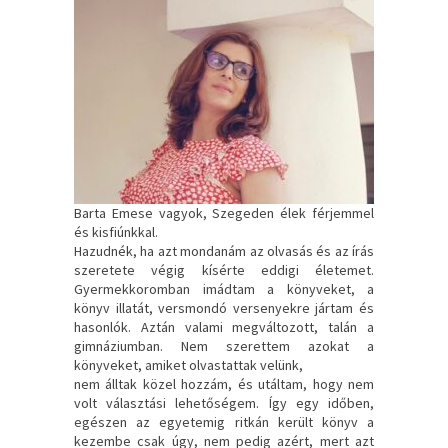
Barta Emese vagyok, Szegeden élek férjemmel
és kisfiúnkkal.
Hazudnék, ha azt mondanám az olvasás és az írás
szeretete végig kísérte eddigi életemet.
Gyermekkoromban imádtam a könyveket, a
könyv illatát, versmondó versenyekre jártam és
hasonlók. Aztán valami megváltozott, talán a
gimnáziumban. Nem szerettem azokat a
könyveket, amiket olvastattak velünk,
nem álltak közel hozzám, és utáltam, hogy nem
volt választási lehetőségem. Így egy időben,
egészen az egyetemig ritkán került könyv a
kezembe csak úgy, nem pedig azért, mert azt