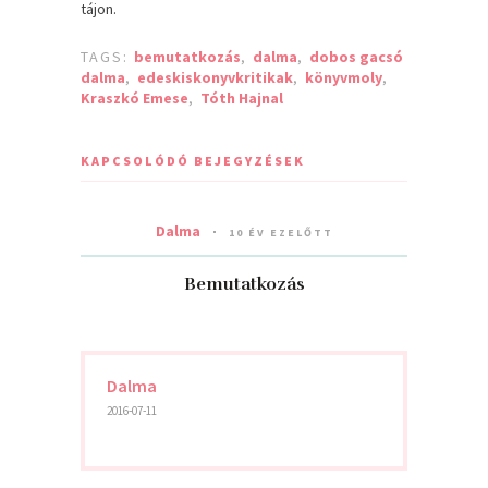
tájon.
TAGS:
bemutatkozás
,
dalma
,
dobos gacsó
dalma
,
edeskiskonyvkritikak
,
könyvmoly
,
Kraszkó Emese
,
Tóth Hajnal
KAPCSOLÓDÓ BEJEGYZÉSEK
Dalma
10 ÉV EZELŐTT
Bemutatkozás
Dalma
2016-07-11