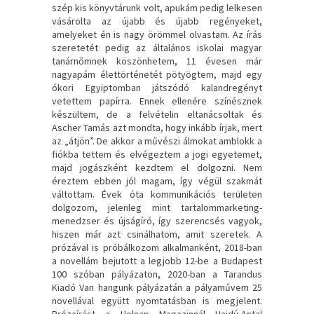
szép kis könyvtárunk volt, apukám pedig lelkesen
vásárolta az újabb és újabb regényeket,
amelyeket én is nagy örömmel olvastam. Az írás
szeretetét pedig az általános iskolai magyar
tanárnőmnek köszönhetem, 11 évesen már
nagyapám élettörténetét pötyögtem, majd egy
ókori Egyiptomban játszódó kalandregényt
vetettem papírra. Ennek ellenére színésznek
készültem, de a felvételin eltanácsoltak és
Ascher Tamás azt mondta, hogy inkább írjak, mert
az „átjön”. De akkor a művészi álmokat amblokk a
fiókba tettem és elvégeztem a jogi egyetemet,
majd jogászként kezdtem el dolgozni. Nem
éreztem ebben jól magam, így végül szakmát
váltottam. Évek óta kommunikációs területen
dolgozom, jelenleg mint tartalommarketing-
menedzser és újságíró, így szerencsés vagyok,
hiszen már azt csinálhatom, amit szeretek. A
prózával is próbálkozom alkalmanként, 2018-ban
a novellám bejutott a legjobb 12-be a Budapest
100 szóban pályázaton, 2020-ban a Tarandus
Kiadó Van hangunk pályázatán a pályaművem 25
novellával együtt nyomtatásban is megjelent.
Prózaírást a Holnap Magazinnál Hajdú-Antal