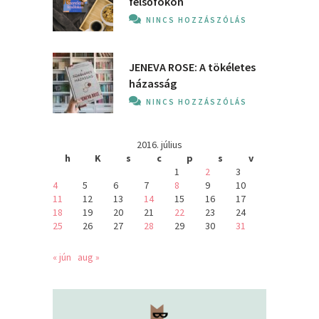
felsőfokon
NINCS HOZZÁSZÓLÁS
JENEVA ROSE: A ​tökéletes
házasság
NINCS HOZZÁSZÓLÁS
2016. július
h
K
s
c
p
s
v
1
2
3
4
5
6
7
8
9
10
11
12
13
14
15
16
17
18
19
20
21
22
23
24
25
26
27
28
29
30
31
« jún
aug »