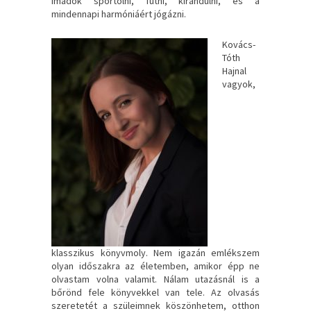
imádok sportolni, futni, kirándulni, és a
mindennapi harmóniáért jógázni.
Kovács-
Tóth
Hajnal
vagyok,
klasszikus könyvmoly. Nem igazán emlékszem
olyan időszakra az életemben, amikor épp ne
olvastam volna valamit. Nálam utazásnál is a
bőrönd fele könyvekkel van tele. Az olvasás
szeretetét a szüleimnek köszönhetem, otthon