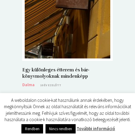
5+1 Kará
Dalma
9
Egy különleges étterem és bár-
könyvmolyoknak mindenképp
Dalma
10 ÉV EZELŐTT
A weboldalon cookie-kat használunk annak érdekében, hogy
megkönnyítsük Önnek az oldal használatát és releváns információkat
jeleníthessünk meg. Felhívjuk szíves figyelmét, hogy az oldal további
használata a cookie-k használatára vonatkozó beleegyezését jelenti.
© ÉDES KIS KÖNYVKRITIKÁK 2024
0
shares
További információ
Rendben
Nincs rendben