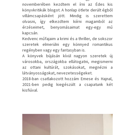
novemberében kezdtem el írni az Édes kis
könyvkritikák blogot. A honlap ötlete derült égből
villámcsapásként jött. Mindig is szerettem
olvasni, így elkezdtem kiírni magamból az
érzéseimet, benyomásaimat egy-egy mű
kapcsán.
Kedvenc műfajaim a krimi és a thriller, de sokszor
szeretek elmerülni egy könnyed romantikus
regényben vagy egy fantasyban is.
A könyvek bújásán kívül nagyon szeretek új
városokba, országokba ellátogatni, megismerni
az ottani kultúrát, szokásokat, megnézni a
látványosságokat, nevezetességeket.
2018-ban csatlakozott hozzám Emese és Hajnal,
2021-ben pedig kiegészült a csapatunk két
kisfiúval.