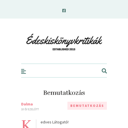
edeskiskonyvkritikak.hu
Bemutatkozás
Dalma
BEMUTATKOZÁS
10 ÉV EZELŐTT
K
edves Látogató!