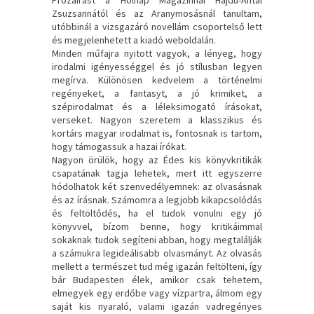
Zsuzsannától és az Aranymosásnál tanultam,
utóbbinál a vizsgazáró novellám csoportelső lett
és megjelenhetett a kiadó weboldalán.
Minden műfajra nyitott vagyok, a lényeg, hogy
irodalmi igényességgel és jó stílusban legyen
megírva. Különösen kedvelem a történelmi
regényeket, a fantasyt, a jó krimiket, a
szépirodalmat és a léleksimogató írásokat,
verseket. Nagyon szeretem a klasszikus és
kortárs magyar irodalmat is, fontosnak is tartom,
hogy támogassuk a hazai írókat.
Nagyon örülök, hogy az Édes kis könyvkritikák
csapatának tagja lehetek, mert itt egyszerre
hódolhatok két szenvedélyemnek: az olvasásnak
és az írásnak. Számomra a legjobb kikapcsolódás
és feltöltődés, ha el tudok vonulni egy jó
könyvvel, bízom benne, hogy kritikáimmal
sokaknak tudok segíteni abban, hogy megtalálják
a számukra legideálisabb olvasmányt. Az olvasás
mellett a természet tud még igazán feltölteni, így
bár Budapesten élek, amikor csak tehetem,
elmegyek egy erdőbe vagy vízpartra, álmom egy
saját kis nyaraló, valami igazán vadregényes