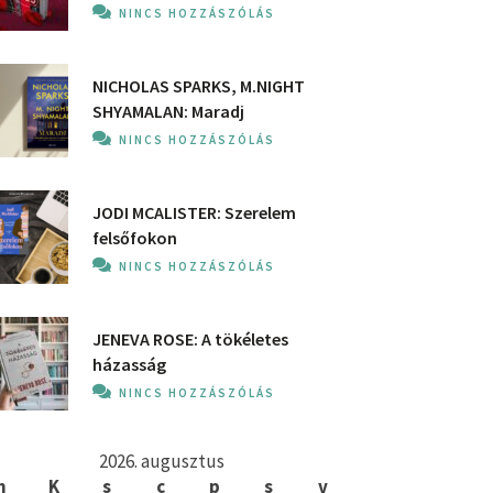
NINCS HOZZÁSZÓLÁS
NICHOLAS SPARKS, M.NIGHT
SHYAMALAN: Maradj
NINCS HOZZÁSZÓLÁS
JODI MCALISTER: Szerelem
felsőfokon
NINCS HOZZÁSZÓLÁS
JENEVA ROSE: A ​tökéletes
házasság
NINCS HOZZÁSZÓLÁS
2026. augusztus
h
K
s
c
p
s
v