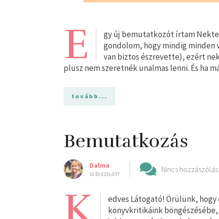
E
gy új bemutatkozót írtam Nektek
gondolom, hogy mindig minden vál
van biztos észrevette), ezért ne
plusz nem szeretnék unalmas lenni. És ha má
tovább...
Bemutatkozás
Dalma
Nincs hozzászólás
10 ÉV EZELŐTT
K
edves Látogató! Örülünk, hogy 
könyvkritikáink böngészésébe,