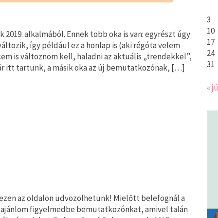
3
10
 2019. alkalmából. Ennek több oka is van: egyrészt úgy
17
tozik, így például ez a honlap is (aki régóta velem
24
kem is változnom kell, haladni az aktuális „trendekkel”,
31
r itt tartunk, a másik oka az új bemutatkozónak, […]
« jú
ezen az oldalon üdvözölhetünk! Mielőtt belefognál a
 ajánlom figyelmedbe bemutatkozónkat, amivel talán