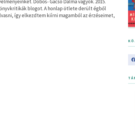
lményeinket. Dobos- Gacsó Dalma vagyok. 2015.
nyvkritikák blogot. A honlap ötlete derült égből
olvasni, így elkezdtem kiírni magamból az érzéseimet,
KÖ
TÁ