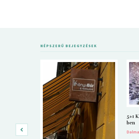
NÉPSZERŰ BEJEGYZÉSEK
5+1 K
ben
Dalm