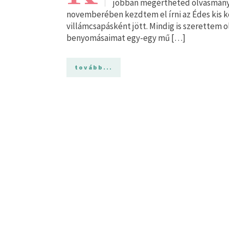
jobban megértheted olvasmányé
novemberében kezdtem el írni az Édes kis kö
villámcsapásként jött. Mindig is szerettem 
benyomásaimat egy-egy mű […]
tovább...