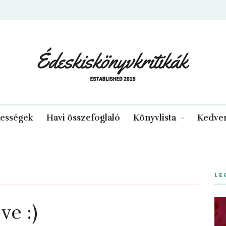
edeskiskonyvkritikak.hu
kességek
Havi összefoglaló
Könyvlista
Kedven
LE
ve :)