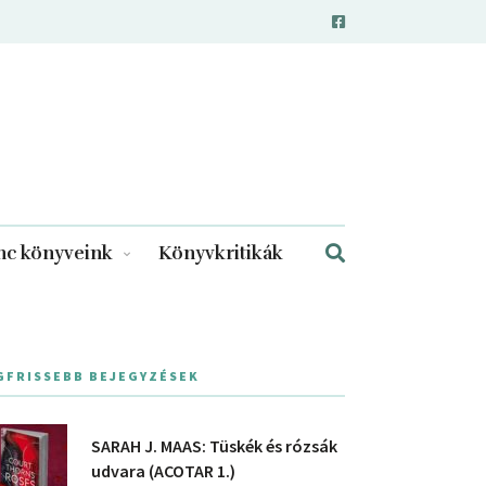
c könyveink
Könyvkritikák
GFRISSEBB BEJEGYZÉSEK
SARAH J. MAAS: Tüskék és rózsák
udvara (ACOTAR 1.)