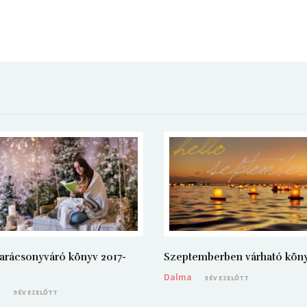
arácsonyváró könyv 2017-
Szeptemberben várható kön
Dalma
9 ÉV EZELŐTT
a
9 ÉV EZELŐTT