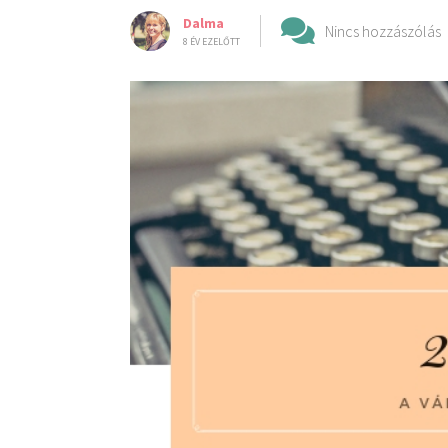
Dalma
Nincs hozzászólás
8 ÉV EZELŐTT