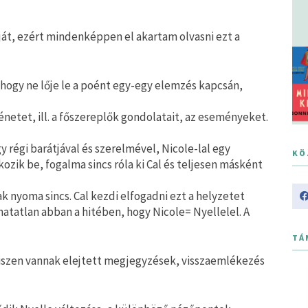
ját, ezért mindenképpen el akartam olvasni ezt a
 hogy ne lője le a poént egy-egy elemzés kapcsán,
etet, ill. a főszereplők gondolatait, az eseményeket.
 régi barátjával és szerelmével, Nicole-lal egy
KÖ
zik be, fogalma sincs róla ki Cal és teljesen másként
ak nyoma sincs. Cal kezdi elfogadni ezt a helyzetet
thatatlan abban a hitében, hogy Nicole= Nyellelel. A
TÁ
, hiszen vannak elejtett megjegyzések, visszaemlékezés