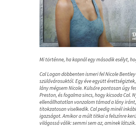
Mi történne, ha kapnál egy második esélyt, h
Cal Logan döbbenten ismeri fel Nicole Bentley
szülővárosuktól. Egy éve együtt érettségiztek,
lány mégsem Nicole. Külsőre pontosan úgy fest
Preston, és fogalma sincs, hogy kicsoda Cal. N
ellenállhatatlan vonzalom támad a lány iránt,
titokzatosan viselkedik. Cal pedig minél inkáb
igazságot. Amikor a múlt titkai a felszínre ker
világossá válik: semmi sem az, aminek látszik.