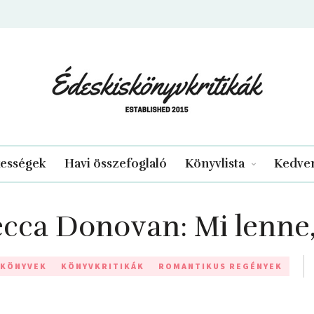
edeskiskonyvkritikak.hu
kességek
Havi összefoglaló
Könyvlista
Kedven
cca Donovan: Mi lenne
 KÖNYVEK
KÖNYVKRITIKÁK
ROMANTIKUS REGÉNYEK