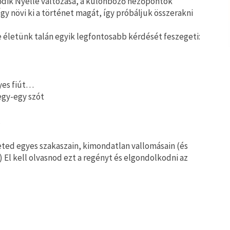
dődik Nyelle változása, a különböző nézőpontok
Így növi ki a történet magát, így próbáljuk összerakni
 életünk talán egyik legfontosabb kérdését feszegeti:
yes fiút…
egy-egy szót
…
eted egyes szakaszain, kimondatlan vallomásain (és
 El kell olvasnod ezt a regényt és elgondolkodni az