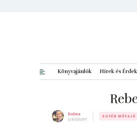
Könyvajánlók
Hírek és Érde
Rebe
Dalma
EGYÉB MŰFAJÚ
11 ÉV EZELŐTT