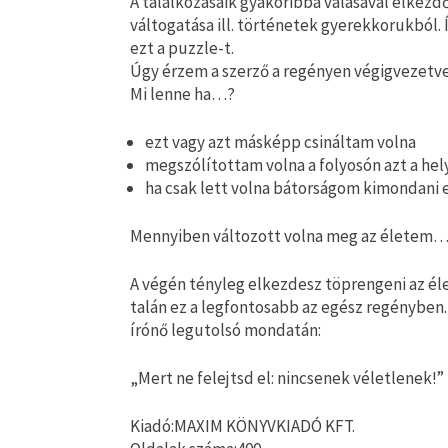
A találkozásaik gyakoribbá válásával elkez
váltogatása ill. történetek gyerekkorukból. 
ezt a puzzle-t.
Úgy érzem a szerző a regényen végigvezetve
Mi lenne ha…?
ezt vagy azt másképp csináltam volna
megszólítottam volna a folyosón azt a hel
ha csak lett volna bátorságom kimondani 
Mennyiben változott volna meg az életem
A végén tényleg elkezdesz töprengeni az él
talán ez a legfontosabb az egész regényben.)
írónő legutolsó mondatán:
„Mert ne felejtsd el: nincsenek véletlenek!”
Kiadó:MAXIM KÖNYVKIADÓ KFT.