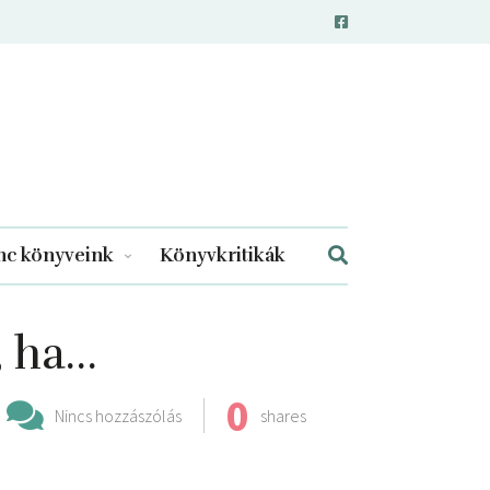
c könyveink
Könyvkritikák
, ha…
0
Nincs hozzászólás
shares