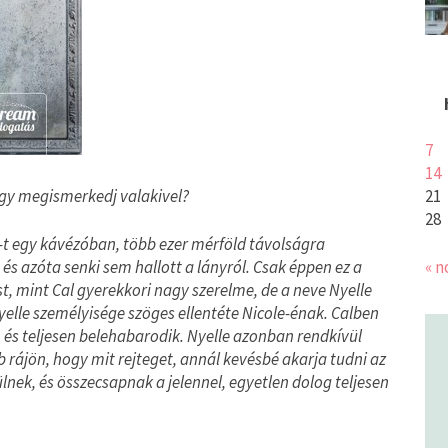
7
14
ogy megismerkedj valakivel?
21
28
-t egy kávézóban, több ezer mérföld távolságra
 és azóta senki sem hallott a lányról. Csak éppen ez a
« n
, mint Cal gyerekkori nagy szerelme, de a neve Nyelle
yelle személyisége szöges ellentéte Nicole-énak. Calben
 és teljesen belehabarodik. Nyelle azonban rendkívül
b rájön, hogy mit rejteget, annál kevésbé akarja tudni az
ülnek, és összecsapnak a jelennel, egyetlen dolog teljesen