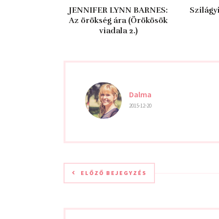
JENNIFER LYNN BARNES:
Szilágy
Az ​örökség ára (Örökösök
viadala 2.)
Dalma
2015-12-20
ELŐZŐ BEJEGYZÉS