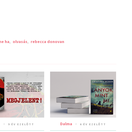
ne ha
,
olvasás
,
rebecca donovan
a
Dalma
9 ÉV EZELŐTT
6 ÉV EZELŐTT