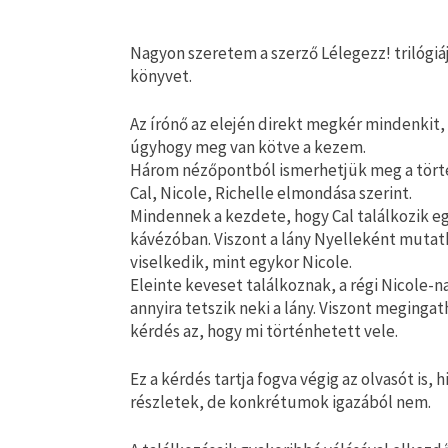
Nagyon szeretem a szerző Lélegezz! trilógiá
könyvet.
Az írónő az elején direkt megkér mindenkit,
úgyhogy meg van kötve a kezem.
Három nézőpontból ismerhetjük meg a történ
Cal, Nicole, Richelle elmondása szerint.
Mindennek a kezdete, hogy Cal találkozik egy
kávézóban. Viszont a lány Nyelleként mutatko
viselkedik, mint egykor Nicole.
Eleinte keveset találkoznak, a régi Nicole-n
annyira tetszik neki a lány. Viszont meginga
kérdés az, hogy mi történhetett vele.
Ez a kérdés tartja fogva végig az olvasót is
részletek, de konkrétumok igazából nem.