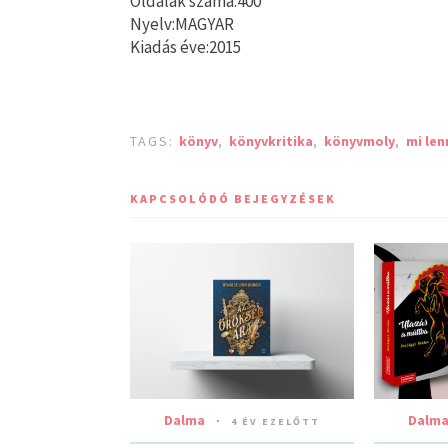
Oldalak száma:400
Nyelv:MAGYAR
Kiadás éve:2015
TAGS:
könyv
,
könyvkritika
,
könyvmoly
,
mi len
KAPCSOLÓDÓ BEJEGYZÉSEK
Dalma
Dalm
4 ÉV EZELŐTT