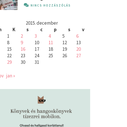
NINCS HOZZÁSZÓLÁS
2015. december
h
K
s
c
p
s
v
1
2
3
4
5
6
8
9
10
11
12
13
15
16
17
18
19
20
22
23
24
25
26
27
29
30
31
ov
jan »