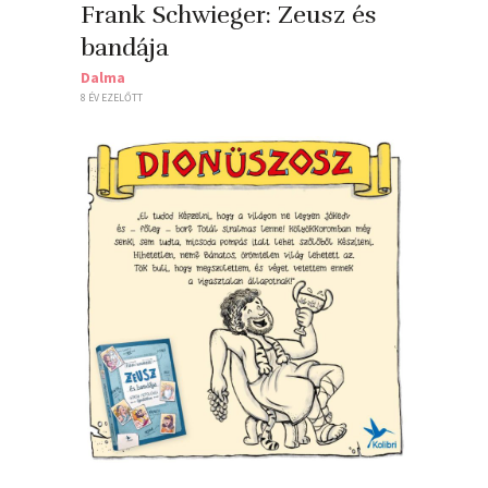
Frank Schwieger: Zeusz ​és
bandája
Dalma
8 ÉV EZELŐTT