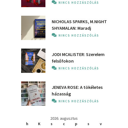
NINCS HOZZÁSZÓLÁS
NICHOLAS SPARKS, M.NIGHT
SHYAMALAN: Maradj
NINCS HOZZÁSZÓLÁS
JODI MCALISTER: Szerelem
felsőfokon
NINCS HOZZÁSZÓLÁS
JENEVA ROSE: A ​tökéletes
házasság
NINCS HOZZÁSZÓLÁS
2026. augusztus
h
K
s
c
p
s
v