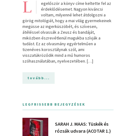
L
egelőször a könyv címe keltette fel az
érdeklődésemet. Nagyon kiváncsi
voltam, milyenné lehet átdolgozni a
görög mitológiát, hogy a mai világ gyermekeinek
megüsse az ingerküszöbét, és szívesen,
átéléssel olvassák a Zeusz és bandáját,
miközben észrevétlenül magukba szívják a
tudást. Ez az olvasmány egyértelműen a
tizenéves korosztálynak szól, ami
visszatükröződik mind a mű humoros
szóhasználatában, nyelvezetében. […]
tovább...
LEGFRISSEBB BEJEGYZÉSEK
SARAH J. MAAS: Tüskék és
rózsák udvara (ACOTAR 1.)