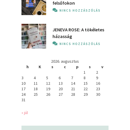
felsőfokon
NINCS HOZZÁSZÓLÁS
JENEVA ROSE: A ​tökéletes
házasság
NINCS HOZZÁSZÓLÁS
2026. augusztus
h
K
s
c
p
s
v
1
2
3
4
5
6
7
8
9
10
11
12
13
14
15
16
17
18
19
20
21
22
23
24
25
26
27
28
29
30
31
« júl