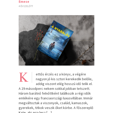
Emese
4 ÉV EZELŐTT
K
ettős érzés ez a könyv, a végére
nagyon jó kis sztori kerekedik belőle,
addig viszont elég hosszú idő telik el.
A 29 másodperc nekem sokkal jobban tetszett.
Három barátnő felnőttként találkozik a régi idők
emlékére egy franciaországi luxusvillában. Immár
megváltoztak a viszonyok, család, kamaszok,
gyerekek, titkok veszik őket körbe. A főszereplő
Kate, aki arra lesz […]