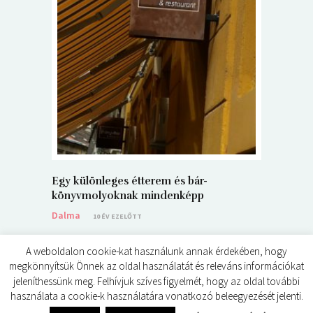
5+1 Kará
Dalma
9
Egy különleges étterem és bár-
könyvmolyoknak mindenképp
Dalma
10 ÉV EZELŐTT
A weboldalon cookie-kat használunk annak érdekében, hogy
megkönnyítsük Önnek az oldal használatát és releváns információkat
jeleníthessünk meg. Felhívjuk szíves figyelmét, hogy az oldal további
használata a cookie-k használatára vonatkozó beleegyezését jelenti.
© ÉDES KIS KÖNYVKRITIKÁK 2024