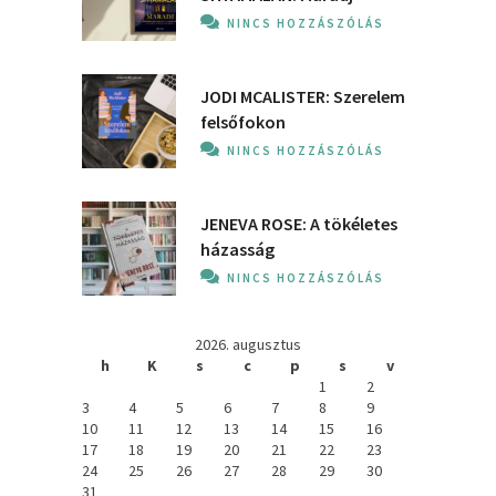
NINCS HOZZÁSZÓLÁS
JODI MCALISTER: Szerelem
felsőfokon
NINCS HOZZÁSZÓLÁS
JENEVA ROSE: A ​tökéletes
házasság
NINCS HOZZÁSZÓLÁS
2026. augusztus
h
K
s
c
p
s
v
1
2
3
4
5
6
7
8
9
10
11
12
13
14
15
16
17
18
19
20
21
22
23
24
25
26
27
28
29
30
31