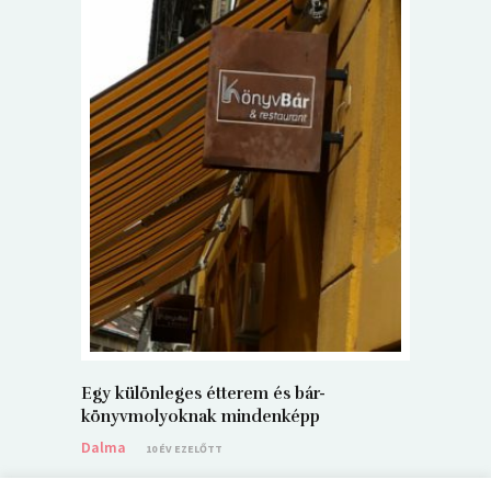
5+1 Kará
Dalma
9
Egy különleges étterem és bár-
könyvmolyoknak mindenképp
Dalma
10 ÉV EZELŐTT