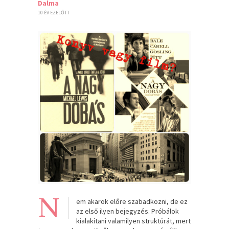
Dalma
10 ÉV EZELŐTT
N
em akarok előre szabadkozni, de ez
az első ilyen bejegyzés. Próbálok
kialakítani valamilyen struktúrát, mert