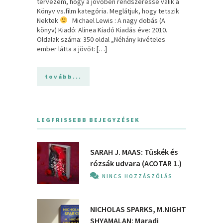
tervezem, hogy a jövőben rendszeressé válik a
Könyv vs.film kategória. Meglátjuk, hogy tetszik
Nektek
Michael Lewis : A nagy dobás (A
könyv) Kiadó: Alinea Kiadó Kiadás éve: 2010.
Oldalak száma: 350 oldal „Néhány kivételes
ember látta a jövőt: […]
tovább...
LEGFRISSEBB BEJEGYZÉSEK
SARAH J. MAAS: Tüskék és
rózsák udvara (ACOTAR 1.)
NINCS HOZZÁSZÓLÁS
NICHOLAS SPARKS, M.NIGHT
SHYAMALAN: Maradj