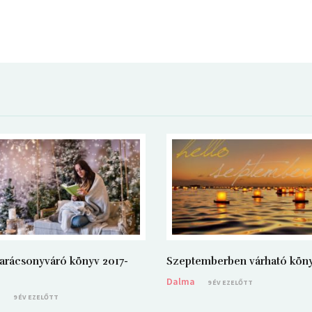
arácsonyváró könyv 2017-
Szeptemberben várható kön
Dalma
9 ÉV EZELŐTT
a
9 ÉV EZELŐTT