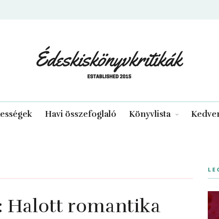
edeskiskonyvkritikak.hu
kességek
Havi összefoglaló
Könyvlista
Kedven
LE
Halott romantika