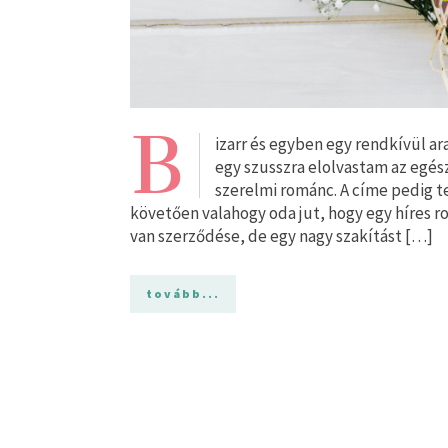
B
izarr és egyben egy rendkívül ar
egy szusszra elolvastam az egés
szerelmi románc. A címe pedig te
követően valahogy oda jut, hogy egy híres r
van szerződése, de egy nagy szakítást […]
tovább...