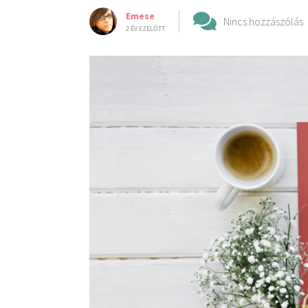
Emese
Nincs hozzászólás
2 ÉV EZELŐTT