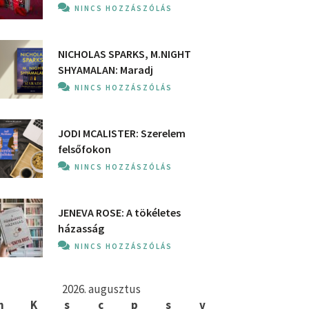
NINCS HOZZÁSZÓLÁS
NICHOLAS SPARKS, M.NIGHT
SHYAMALAN: Maradj
NINCS HOZZÁSZÓLÁS
JODI MCALISTER: Szerelem
felsőfokon
NINCS HOZZÁSZÓLÁS
JENEVA ROSE: A ​tökéletes
házasság
NINCS HOZZÁSZÓLÁS
2026. augusztus
h
K
s
c
p
s
v