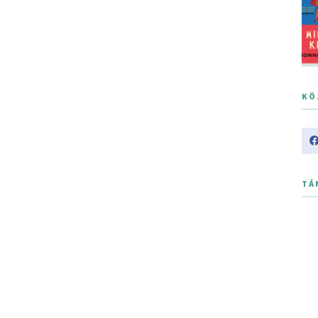
KÖ
TÁ