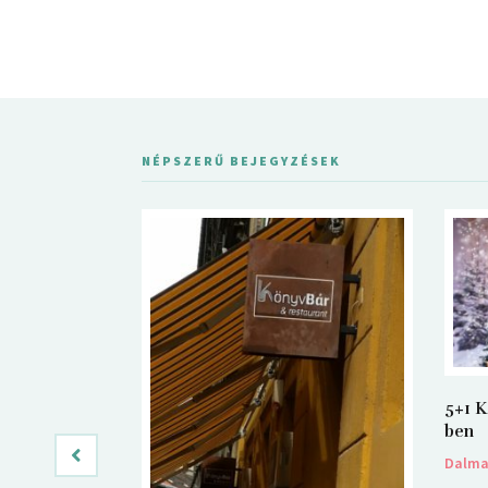
NÉPSZERŰ BEJEGYZÉSEK
5+1 K
ben
Dalm