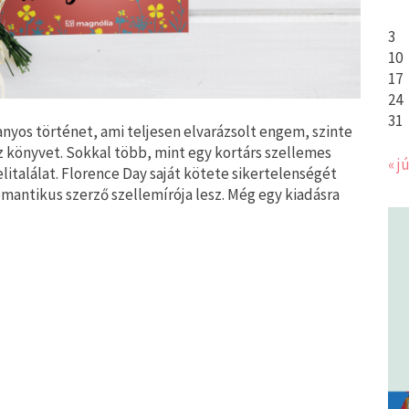
3
10
17
24
31
anyos történet, ami teljesen elvarázsolt engem, szinte
z könyvet. Sokkal több, mint egy kortárs szellemes
« jú
litalálat. Florence Day saját kötete sikertelenségét
omantikus szerző szellemírója lesz. Még egy kiadásra