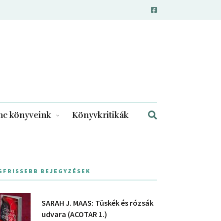
c könyveink
Könyvkritikák
GFRISSEBB BEJEGYZÉSEK
SARAH J. MAAS: Tüskék és rózsák
udvara (ACOTAR 1.)