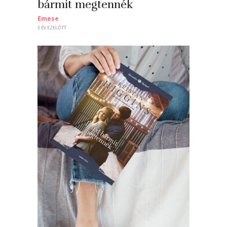
bármit megtennék
Emese
3 ÉV EZELŐTT