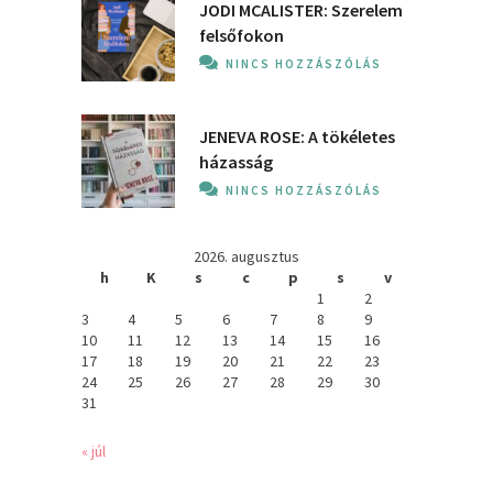
JODI MCALISTER: Szerelem
felsőfokon
NINCS HOZZÁSZÓLÁS
JENEVA ROSE: A ​tökéletes
házasság
NINCS HOZZÁSZÓLÁS
2026. augusztus
h
K
s
c
p
s
v
1
2
3
4
5
6
7
8
9
10
11
12
13
14
15
16
17
18
19
20
21
22
23
24
25
26
27
28
29
30
31
« júl