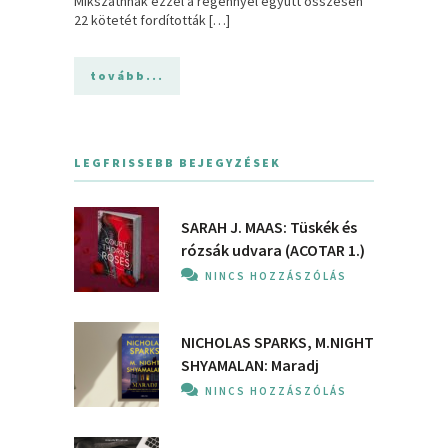
Mikszáthnak ezzel a regénnyel együtt összesen
22 kötetét fordították […]
tovább...
LEGFRISSEBB BEJEGYZÉSEK
SARAH J. MAAS: Tüskék és
rózsák udvara (ACOTAR 1.)
NINCS HOZZÁSZÓLÁS
NICHOLAS SPARKS, M.NIGHT
SHYAMALAN: Maradj
NINCS HOZZÁSZÓLÁS