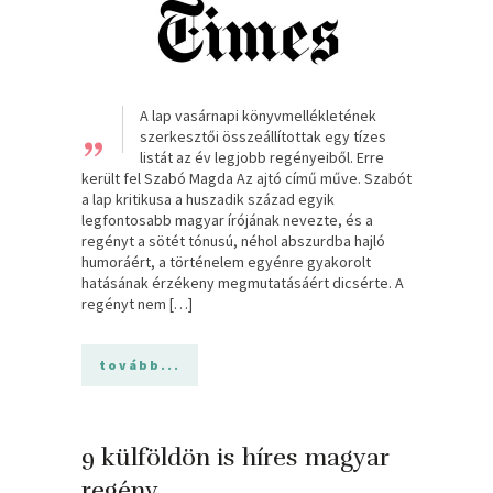
„
A lap vasárnapi könyvmellékletének
szerkesztői összeállítottak egy tízes
listát az év legjobb regényeiből. Erre
került fel Szabó Magda Az ajtó című műve. Szabót
a lap kritikusa a huszadik század egyik
legfontosabb magyar írójának nevezte, és a
regényt a sötét tónusú, néhol abszurdba hajló
humoráért, a történelem egyénre gyakorolt
hatásának érzékeny megmutatásáért dicsérte. A
regényt nem […]
tovább...
9 külföldön is híres magyar
regény