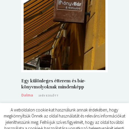
5+1 Kará
Dalma
9
Egy különleges étterem és bár-
könyvmolyoknak mindenképp
Dalma
10 ÉV EZELŐTT
A weboldalon cookie-kat használunk annak érdekében, hogy
megkönnyítsük Önnek az oldal használatát és releváns információkat
jeleníthessünk meg. Felhívjuk szíves figyelmét, hogy az oldal további
használata a cookie-k használatára vonatkozó beleegyezését jelenti.