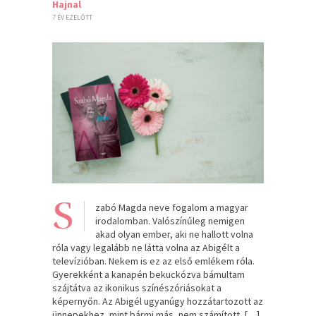
Hajnal
7 ÉV EZELŐTT
S
zabó Magda neve fogalom a magyar
irodalomban. Valószínűleg nemigen
akad olyan ember, aki ne hallott volna
róla vagy legalább ne látta volna az Abigélt a
televízióban. Nekem is ez az első emlékem róla.
Gyerekként a kanapén bekuckózva bámultam
szájtátva az ikonikus színészóriásokat a
képernyőn. Az Abigél ugyanúgy hozzátartozott az
ünnepekhez, mint bármi más, nem számított, […]