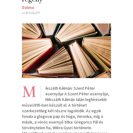
Dalma
11 ÉV EZELŐTT
M
ikszáth Kálmán: Szent Péter
esernyője A Szent Péter esernyője,
Mikszáth Kálmán talán leghíresebb
műve1895-ben készült el. A történet
szerkezetileg két részre tagolódik. Az egyik
fonala a glogovai pap és húga, Veronka, míg a
másik, a vörös esernyő titka: Gregorics Pál és
törvénytelen fia, Wibra Gyuri története.