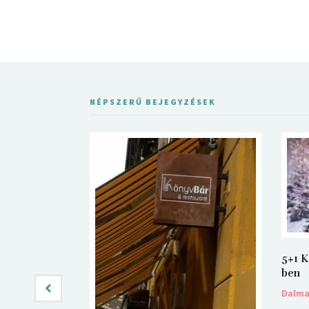
NÉPSZERŰ BEJEGYZÉSEK
5+1 K
ben
Dalm