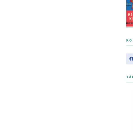
KÖ
TÁ