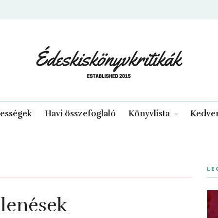
edeskiskonyvkritikak.hu
kességek
Havi összefoglaló
Könyvlista
Kedven
LE
lenések