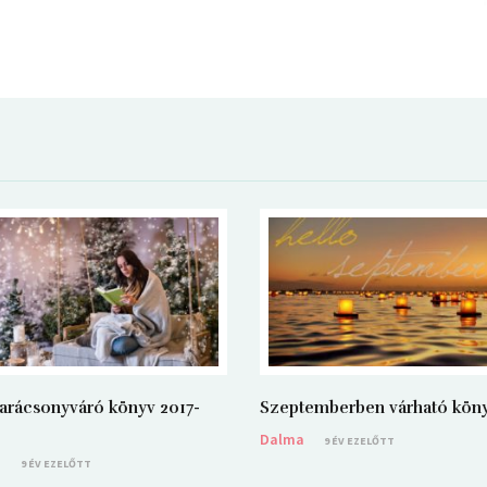
arácsonyváró könyv 2017-
Szeptemberben várható kön
Dalma
9 ÉV EZELŐTT
a
9 ÉV EZELŐTT