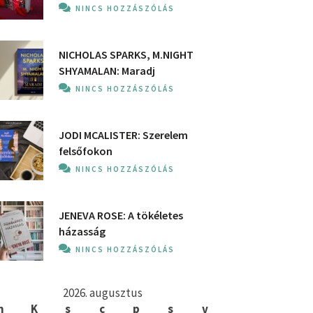
NINCS HOZZÁSZÓLÁS
NICHOLAS SPARKS, M.NIGHT
SHYAMALAN: Maradj
NINCS HOZZÁSZÓLÁS
JODI MCALISTER: Szerelem
felsőfokon
NINCS HOZZÁSZÓLÁS
JENEVA ROSE: A ​tökéletes
házasság
NINCS HOZZÁSZÓLÁS
2026. augusztus
h
K
s
c
p
s
v