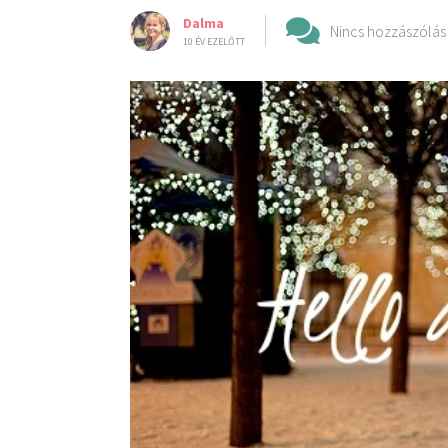
Dalma
Nincs hozzászólás
10 ÉV EZELŐTT