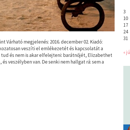
3
10
17
24
31
nt Várható megjelenés: 2016. december 02. Kiadó:
ozatosan veszíti el emlékezetét és kapcsolatát a
« jú
tud és nem is akar elfelejteni: barátnőjét, Elizabethet
nt, és veszélyben van. De senki nem hallgat rá: sem a