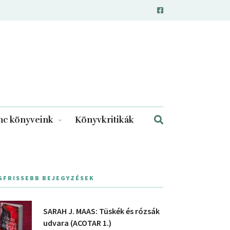
c könyveink
Könyvkritikák
GFRISSEBB BEJEGYZÉSEK
SARAH J. MAAS: Tüskék és rózsák
udvara (ACOTAR 1.)