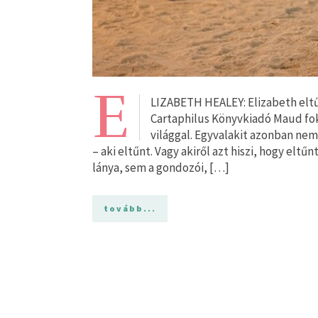
E
LIZABETH HEALEY: Elizabeth eltű
Cartaphilus Könyvkiadó Maud fok
világgal. Egyvalakit azonban nem 
– aki eltűnt. Vagy akiről azt hiszi, hogy eltű
lánya, sem a gondozói, […]
tovább...