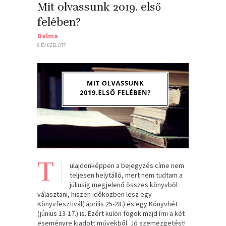
Mit olvassunk 2019. első
felében?
Dalma
8 ÉV EZELŐTT
T
ulajdonképpen a bejegyzés címe nem
teljesen helytálló, mert nem tudtam a
júliusig megjelenő összes könyvből
választani, hiszen időközben lesz egy
Könyvfesztivál( április 25-28.) és egy Könyvhét
(június 13-17.) is. Ezért külön fogok majd írni a két
eseményre kiadott művekből. Jó szemezgetést!