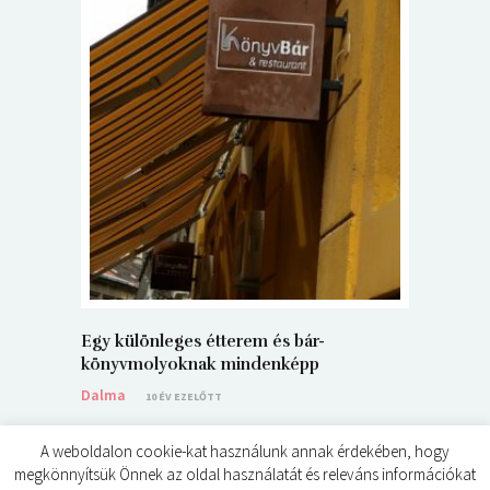
5+1 Kará
Dalma
9
Egy különleges étterem és bár-
könyvmolyoknak mindenképp
Dalma
10 ÉV EZELŐTT
A weboldalon cookie-kat használunk annak érdekében, hogy
megkönnyítsük Önnek az oldal használatát és releváns információkat