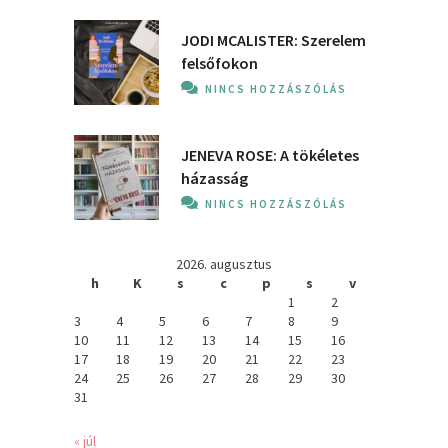
JODI MCALISTER: Szerelem
felsőfokon
NINCS HOZZÁSZÓLÁS
JENEVA ROSE: A ​tökéletes
házasság
NINCS HOZZÁSZÓLÁS
2026. augusztus
h
K
s
c
p
s
v
1
2
3
4
5
6
7
8
9
10
11
12
13
14
15
16
17
18
19
20
21
22
23
24
25
26
27
28
29
30
31
« júl