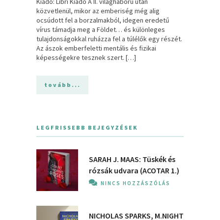
Kiadó: Libri Kiadó A II. világháború után
közvetlenül, mikor az emberiség még alig
ocsúdott fel a borzalmakból, idegen eredetű
vírus támadja meg a Földet… és különleges
tulajdonságokkal ruházza fel a túlélők egy részét.
Az ászok emberfeletti mentális és fizikai
képességekre tesznek szert. […]
tovább...
LEGFRISSEBB BEJEGYZÉSEK
SARAH J. MAAS: Tüskék és
rózsák udvara (ACOTAR 1.)
NINCS HOZZÁSZÓLÁS
NICHOLAS SPARKS, M.NIGHT