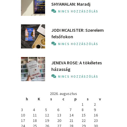
SHYAMALAN: Maradj
NINCS HOZZÁSZÓLÁS
JODI MCALISTER: Szerelem
felsőfokon
NINCS HOZZÁSZÓLÁS
JENEVA ROSE: A ​tökéletes
házasság
NINCS HOZZÁSZÓLÁS
2026. augusztus
h
K
s
c
p
s
v
1
2
3
4
5
6
7
8
9
10
11
12
13
14
15
16
17
18
19
20
21
22
23
24
25
26
27
28
29
30