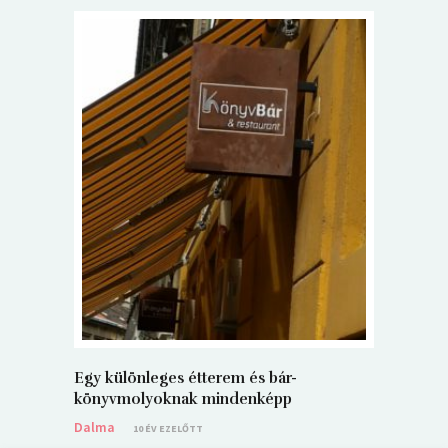
5+1 Kará
Dalma
9
Egy különleges étterem és bár-
könyvmolyoknak mindenképp
Dalma
10 ÉV EZELŐTT