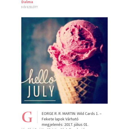
Dalma
9 ÉV EZELŐTT
G
EORGE R. R. MARTIN: Wild Cards 1. –
Fekete lapok Várható
megjelenés: 2017. július 01.