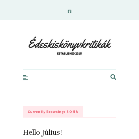
edeskiskonyvkritikak.hu
Currently Browsing:
SOHA
Hello Július!