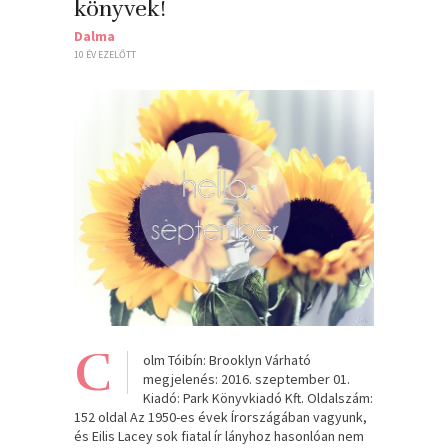
könyvek!
Dalma
10 ÉV EZELŐTT
C
olm Tóibín: Brooklyn Várható
megjelenés: 2016. szeptember 01.
Kiadó: Park Könyvkiadó Kft. Oldalszám:
152 oldal Az 1950-es évek Írországában vagyunk,
és Eilis Lacey sok fiatal ír lányhoz hasonlóan nem