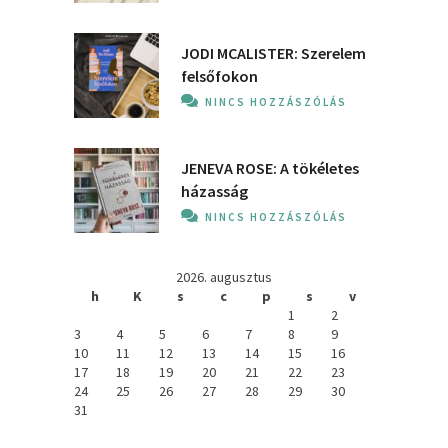
JODI MCALISTER: Szerelem
felsőfokon
NINCS HOZZÁSZÓLÁS
JENEVA ROSE: A ​tökéletes
házasság
NINCS HOZZÁSZÓLÁS
2026. augusztus
h
K
s
c
p
s
v
1
2
3
4
5
6
7
8
9
10
11
12
13
14
15
16
17
18
19
20
21
22
23
24
25
26
27
28
29
30
31