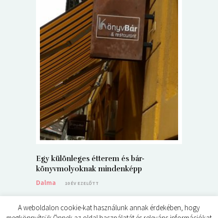
5+1 Kará
Dalma
9
Egy különleges étterem és bár-
könyvmolyoknak mindenképp
Dalma
10 ÉV EZELŐTT
A weboldalon cookie-kat használunk annak érdekében, hogy
megkönnyítsük Önnek az oldal használatát és releváns információkat