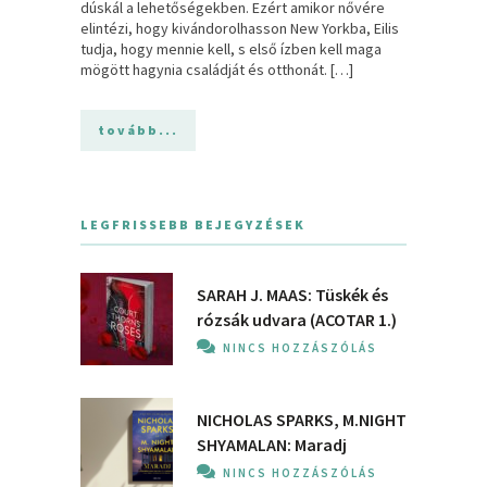
dúskál a lehetőségekben. Ezért amikor nővére
elintézi, hogy kivándorolhasson New Yorkba, Eilis
tudja, hogy mennie kell, s első ízben kell maga
mögött hagynia családját és otthonát. […]
tovább...
LEGFRISSEBB BEJEGYZÉSEK
SARAH J. MAAS: Tüskék és
rózsák udvara (ACOTAR 1.)
NINCS HOZZÁSZÓLÁS
NICHOLAS SPARKS, M.NIGHT
SHYAMALAN: Maradj
NINCS HOZZÁSZÓLÁS