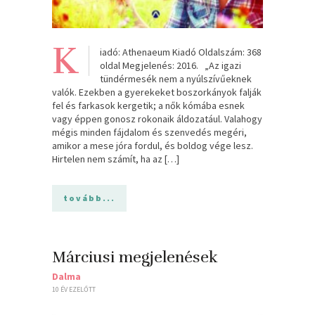
K
iadó: Athenaeum Kiadó Oldalszám: 368
oldal Megjelenés: 2016. „Az igazi
tündérmesék nem a nyúlszívűeknek
valók. Ezekben a gyerekeket boszorkányok falják
fel és farkasok kergetik; a nők kómába esnek
vagy éppen gonosz rokonaik áldozatául. Valahogy
mégis minden fájdalom és szenvedés megéri,
amikor a mese jóra fordul, és boldog vége lesz.
Hirtelen nem számít, ha az […]
tovább...
Márciusi megjelenések
Dalma
10 ÉV EZELŐTT