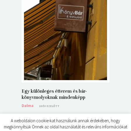
5+1 Kará
Dalma
9
Egy különleges étterem és bár-
könyvmolyoknak mindenképp
Dalma
10 ÉV EZELŐTT
A weboldalon cookie-kat használunk annak érdekében, hogy
megkönnyítsük Önnek az oldal használatát és releváns információkat