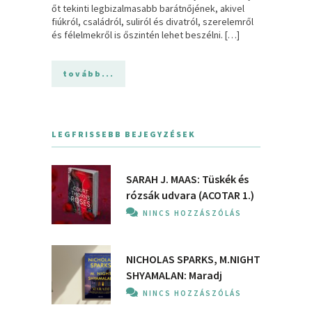
őt tekinti legbizalmasabb barátnőjének, akivel
fiúkról, családról, suliról és divatról, szerelemről
és félelmekről is őszintén lehet beszélni. […]
tovább...
LEGFRISSEBB BEJEGYZÉSEK
SARAH J. MAAS: Tüskék és
rózsák udvara (ACOTAR 1.)
NINCS HOZZÁSZÓLÁS
NICHOLAS SPARKS, M.NIGHT
SHYAMALAN: Maradj
NINCS HOZZÁSZÓLÁS