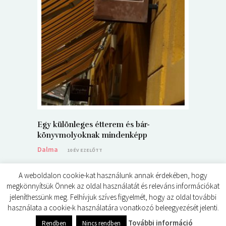
5+1 Kará
Dalma
9
Egy különleges étterem és bár-
könyvmolyoknak mindenképp
Dalma
10 ÉV EZELŐTT
A weboldalon cookie-kat használunk annak érdekében, hogy
megkönnyítsük Önnek az oldal használatát és releváns információkat
jeleníthessünk meg. Felhívjuk szíves figyelmét, hogy az oldal további
használata a cookie-k használatára vonatkozó beleegyezését jelenti.
© ÉDES KIS KÖNYVKRITIKÁK 2024
További információ
Rendben
Nincs rendben