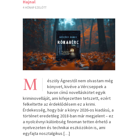
Hajnal
4 HÓNAP EZELŐTT
M
észöly Ágnestől nem olvastam még
könyvet, kivéve a Vércseppek a
havon című novelláskötet egyik
kriminovelláját, ami kifejezetten tetszett, ezért
felkeltette az érdeklődésem ez a krimi.
Érdekesség, hogy bár a könyv 2026-os kiadású, a
történet eredetileg 2018-ban már megjelent – ez
a nyolcévnyi különbség finoman tetten érhető a
nyelvezeten és technikai eszközökön is, ami
egyfajta nosztalgikus […]