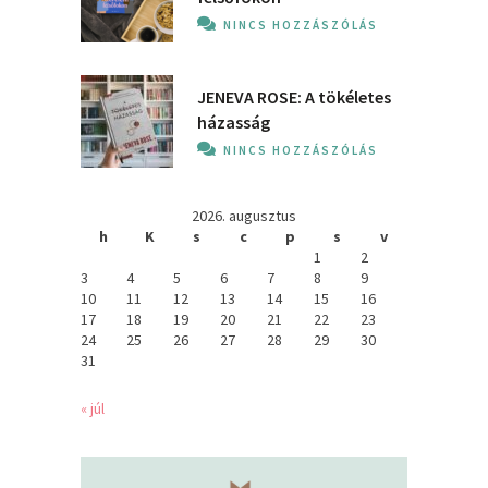
NINCS HOZZÁSZÓLÁS
JENEVA ROSE: A ​tökéletes
házasság
NINCS HOZZÁSZÓLÁS
2026. augusztus
h
K
s
c
p
s
v
1
2
3
4
5
6
7
8
9
10
11
12
13
14
15
16
17
18
19
20
21
22
23
24
25
26
27
28
29
30
31
« júl