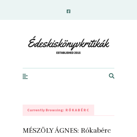
edeskiskonyvkritikak.hu
Currently Browsing:
RÓKABÉRC
MÉSZÖLY ÁGNES: Rókabérc