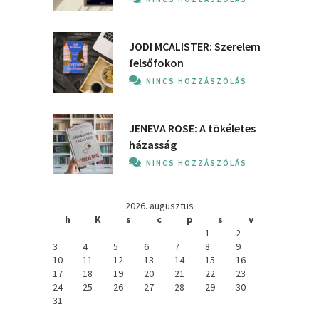
JODI MCALISTER: Szerelem
felsőfokon
NINCS HOZZÁSZÓLÁS
JENEVA ROSE: A ​tökéletes
házasság
NINCS HOZZÁSZÓLÁS
2026. augusztus
h
K
s
c
p
s
v
1
2
3
4
5
6
7
8
9
10
11
12
13
14
15
16
17
18
19
20
21
22
23
24
25
26
27
28
29
30
31