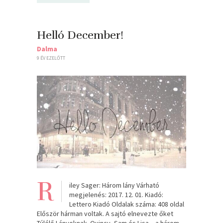
Helló December!
Dalma
9 ÉV EZELŐTT
R
iley Sager: Három lány Várható
megjelenés: 2017. 12. 01. Kiadó:
Lettero Kiadó Oldalak száma: 408 oldal
Először hárman voltak. A sajtó elnevezte őket