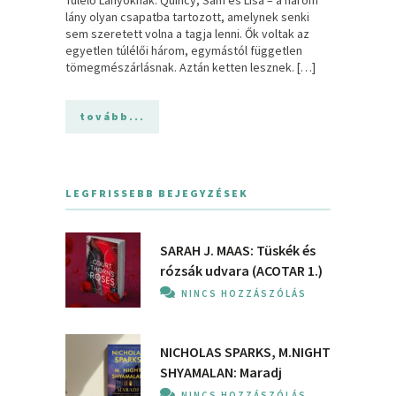
Túlélő Lányoknak. Quincy, Sam és Lisa – a három
lány olyan csapatba tartozott, amelynek senki
sem szeretett volna a tagja lenni. Ők voltak az
egyetlen túlélői három, egymástól független
tömegmészárlásnak. Aztán ketten lesznek. […]
tovább...
LEGFRISSEBB BEJEGYZÉSEK
SARAH J. MAAS: Tüskék és
rózsák udvara (ACOTAR 1.)
NINCS HOZZÁSZÓLÁS
NICHOLAS SPARKS, M.NIGHT
SHYAMALAN: Maradj
NINCS HOZZÁSZÓLÁS