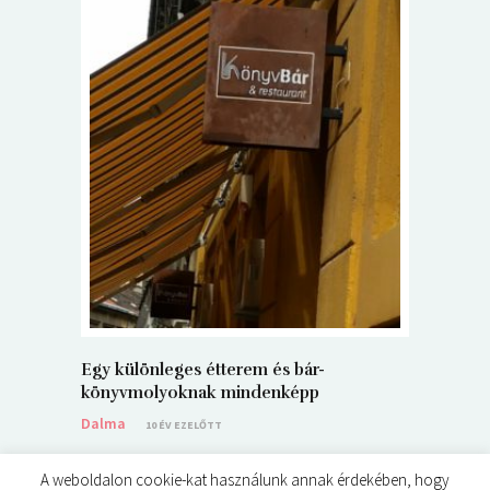
5+1 Kará
Dalma
9
Egy különleges étterem és bár-
könyvmolyoknak mindenképp
Dalma
10 ÉV EZELŐTT
A weboldalon cookie-kat használunk annak érdekében, hogy