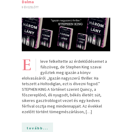
Dalma
9 ÉV EZELŐTT
E
leve felkeltette az érdeklődésemet a
fülszöveg, de Stephen King szavai
győztek meg igazán a könyv
elolvasásáról. „Igazán nagyszerű thriller. Ha
tetszett a Holtodiglan, ezt is élvezni fogod.”
STEPHEN KING A történet szerint Quincy, a
főszereplőnő, éli nyugodt, békés életét: süt,
sikeres gasztroblogot vezet és egy kedves
férfival osztja meg mindennapjait. Az évekkel
ezelőtt történt tömegmészárláson, […]
tovább...