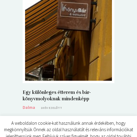
5+1 Kará
Dalma
9
Egy különleges étterem és bár-
könyvmolyoknak mindenképp
Dalma
10 ÉV EZELŐTT
A weboldalon cookie-kat használunk annak érdekében, hogy
megkönnyítsük Önnek az oldal használatát és releváns információkat
jeleníthessünk meg. Felhívjuk szíves figyelmét, hogy az oldal további