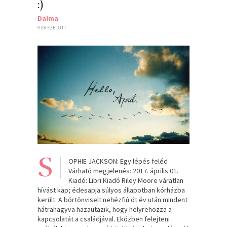
:)
Dalma
9 ÉV EZELŐTT
S
OPHIE JACKSON: Egy lépés feléd
Várható megjelenés: 2017. április 01.
Kiadó: Libri Kiadó Riley Moore váratlan
hívást kap; édesapja súlyos állapotban kórházba
került. A börtönviselt nehézfiú öt év után mindent
hátrahagyva hazautazik, hogy helyrehozza a
kapcsolatát a családjával. Eközben felejteni