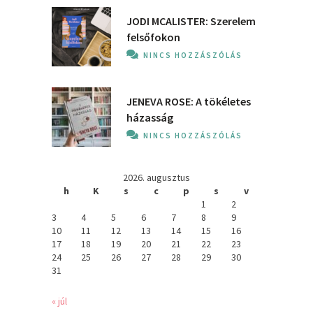
JODI MCALISTER: Szerelem
felsőfokon
NINCS HOZZÁSZÓLÁS
JENEVA ROSE: A ​tökéletes
házasság
NINCS HOZZÁSZÓLÁS
2026. augusztus
h
K
s
c
p
s
v
1
2
3
4
5
6
7
8
9
10
11
12
13
14
15
16
17
18
19
20
21
22
23
24
25
26
27
28
29
30
31
« júl