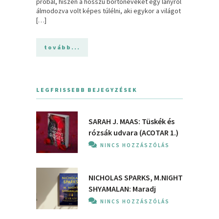
próbál, hiszen a hosszú börtönéveket egy lányról
álmodozva volt képes túlélni, aki egykor a világot
[…]
tovább...
LEGFRISSEBB BEJEGYZÉSEK
SARAH J. MAAS: Tüskék és
rózsák udvara (ACOTAR 1.)
NINCS HOZZÁSZÓLÁS
NICHOLAS SPARKS, M.NIGHT
SHYAMALAN: Maradj
NINCS HOZZÁSZÓLÁS