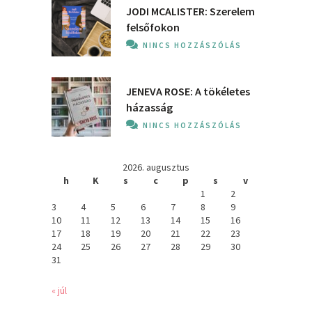
JODI MCALISTER: Szerelem
felsőfokon
NINCS HOZZÁSZÓLÁS
JENEVA ROSE: A ​tökéletes
házasság
NINCS HOZZÁSZÓLÁS
2026. augusztus
h
K
s
c
p
s
v
1
2
3
4
5
6
7
8
9
10
11
12
13
14
15
16
17
18
19
20
21
22
23
24
25
26
27
28
29
30
31
« júl