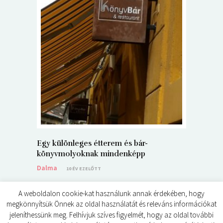
5+1 Kará
Dalma
9
Egy különleges étterem és bár-
könyvmolyoknak mindenképp
Dalma
10 ÉV EZELŐTT
A weboldalon cookie-kat használunk annak érdekében, hogy
megkönnyítsük Önnek az oldal használatát és releváns információkat
jeleníthessünk meg. Felhívjuk szíves figyelmét, hogy az oldal további