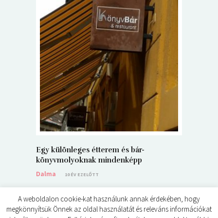
5+1 Kará
Dalma
9
Egy különleges étterem és bár-
könyvmolyoknak mindenképp
Dalma
10 ÉV EZELŐTT
A weboldalon cookie-kat használunk annak érdekében, hogy
megkönnyítsük Önnek az oldal használatát és releváns információkat