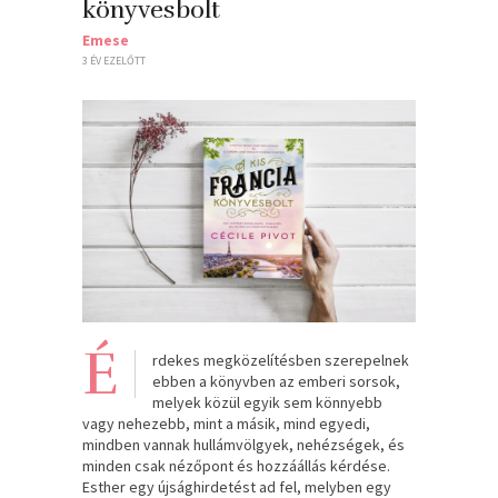
könyvesbolt
Emese
3 ÉV EZELŐTT
É
rdekes megközelítésben szerepelnek
ebben a könyvben az emberi sorsok,
melyek közül egyik sem könnyebb
vagy nehezebb, mint a másik, mind egyedi,
mindben vannak hullámvölgyek, nehézségek, és
minden csak nézőpont és hozzáállás kérdése.
Esther egy újsághirdetést ad fel, melyben egy