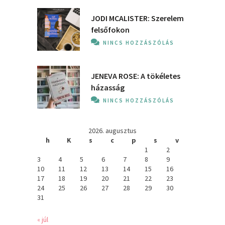
JODI MCALISTER: Szerelem
felsőfokon
NINCS HOZZÁSZÓLÁS
JENEVA ROSE: A ​tökéletes
házasság
NINCS HOZZÁSZÓLÁS
2026. augusztus
h
K
s
c
p
s
v
1
2
3
4
5
6
7
8
9
10
11
12
13
14
15
16
17
18
19
20
21
22
23
24
25
26
27
28
29
30
31
« júl