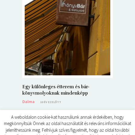
5+1 Kará
Dalma
9
Egy különleges étterem és bár-
könyvmolyoknak mindenképp
Dalma
10 ÉV EZELŐTT
A weboldalon cookie-kat használunk annak érdekében, hogy
megkönnyítsük Önnek az oldal használatát és releváns információkat
jeleníthessünk meg. Felhívjuk szíves figyelmét, hogy az oldal további