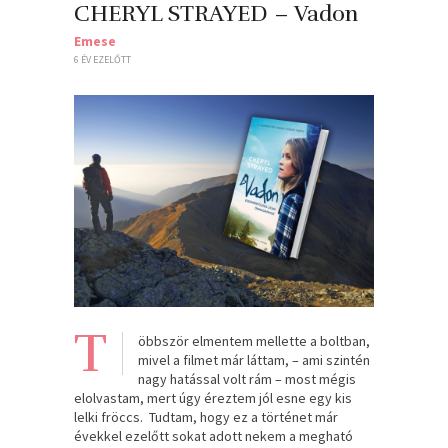
CHERYL STRAYED – Vadon
Emese
6 ÉV EZELŐTT
T
öbbször elmentem mellette a boltban,
mivel a filmet már láttam, – ami szintén
nagy hatással volt rám – most mégis
elolvastam, mert úgy éreztem jól esne egy kis
lelki fröccs. Tudtam, hogy ez a történet már
évekkel ezelőtt sokat adott nekem a megható